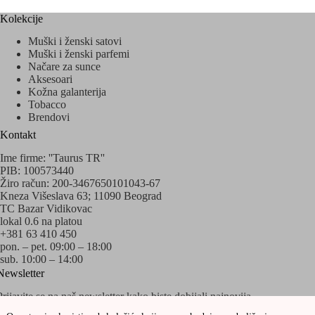
Kolekcije
Muški i ženski satovi
Muški i ženski parfemi
Načare za sunce
Aksesoari
Kožna galanterija
Tobacco
Brendovi
Kontakt
Ime firme: ''Taurus TR''
PIB: 100573440
Žiro račun: 200-3467650101043-67
Kneza Višeslava 63; 11090 Beograd
TC Bazar Vidikovac
lokal 0.6 na platou
+381 63 410 450
pon. – pet. 09:00 – 18:00
sub. 10:00 – 14:00
Newsletter
Prijavite se na naš newsletter kako biste dobijali najnovija
obaveštenja o akcijama i popustima!