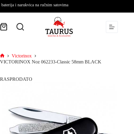
terija i narukvica na ručnim satovima
Victorinox
VICTORINOX Noz 062233-Classic 58mm BLACK
RASPRODATO