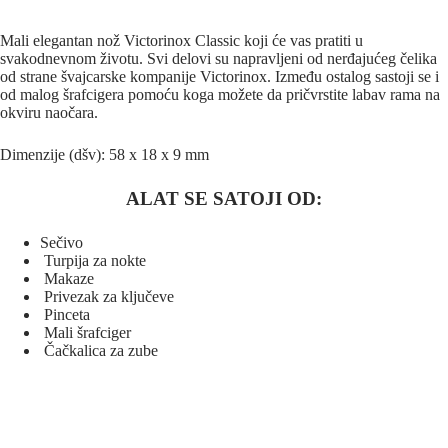
Mali elegantan nož Victorinox Classic koji će vas pratiti u
svakodnevnom životu. Svi delovi su napravljeni od nerđajućeg čelika
od strane švajcarske kompanije Victorinox. Između ostalog sastoji se i
od malog šrafcigera pomoću koga možete da pričvrstite labav rama na
okviru naočara.
Dimenzije (dšv): 58 x 18 x 9 mm
ALAT SE SATOJI OD:
Sečivo
Turpija za nokte
Makaze
Privezak za ključeve
Pinceta
Mali šrafciger
Čačkalica za zube