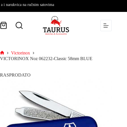
i narukvica na ručnim satovima
Victorinox
VICTORINOX Noz 062232-Classic 58mm BLUE
RASPRODATO