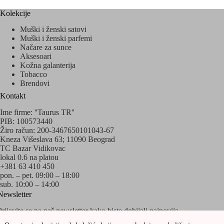
Kolekcije
Muški i ženski satovi
Muški i ženski parfemi
Načare za sunce
Aksesoari
Kožna galanterija
Tobacco
Brendovi
Kontakt
Ime firme: ''Taurus TR''
PIB: 100573440
Žiro račun: 200-3467650101043-67
Kneza Višeslava 63; 11090 Beograd
TC Bazar Vidikovac
lokal 0.6 na platou
+381 63 410 450
pon. – pet. 09:00 – 18:00
sub. 10:00 – 14:00
Newsletter
Prijavite se na naš newsletter kako biste dobijali najnovija
obaveštenja o akcijama i popustima!