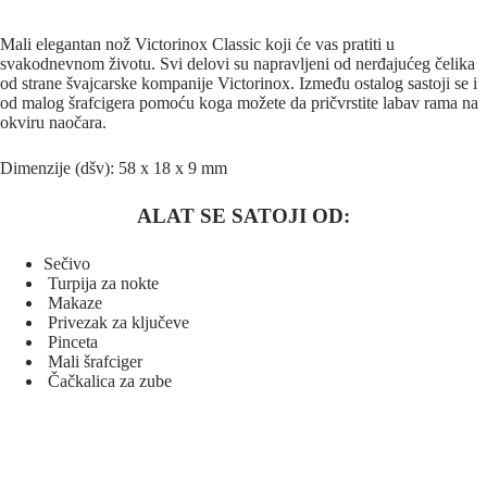
Mali elegantan nož Victorinox Classic koji će vas pratiti u
svakodnevnom životu. Svi delovi su napravljeni od nerđajućeg čelika
od strane švajcarske kompanije Victorinox. Između ostalog sastoji se i
od malog šrafcigera pomoću koga možete da pričvrstite labav rama na
okviru naočara.
Dimenzije (dšv): 58 x 18 x 9 mm
ALAT SE SATOJI OD:
Sečivo
Turpija za nokte
Makaze
Privezak za ključeve
Pinceta
Mali šrafciger
Čačkalica za zube