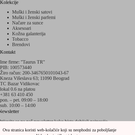
Kolekcije
Muški i ženski satovi
Muški i ženski parfemi
Načare za sunce
Aksesoari
Kožna galanterija
Tobacco
Brendovi
Kontakt
Ime firme: ''Taurus TR''
PIB: 100573440
Žiro račun: 200-3467650101043-67
Kneza Višeslava 63; 11090 Beograd
TC Bazar Vidikovac
lokal 0.6 na platou
+381 63 410 450
pon. – pet. 09:00 – 18:00
sub. 10:00 – 14:00
Newsletter
Prijavite se na naš newsletter kako biste dobijali najnovija
obaveštenja o akcijama i popustima!
Ova stranica koristi web-kolačiće koji su neophodni za poboljšanje