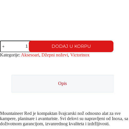
DODAJ U KORPU
Kategorije:
Aksesoari
,
Džepni noževi
,
Victorinox
Opis
Mountaineer Red je kompaktan švajcarski nož odnosno alat za sve
kampere, planinare i avanturiste. Svi delovi su napravljeni od Inoxa, sa
doživotnom garancijom, izvanrednog kvaliteta i izdržljivosti.