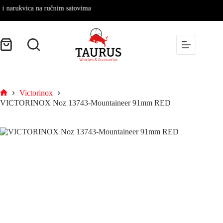
 narukvica na ručnim satovima
Victorinox
VICTORINOX Noz 13743-Mountaineer 91mm RED