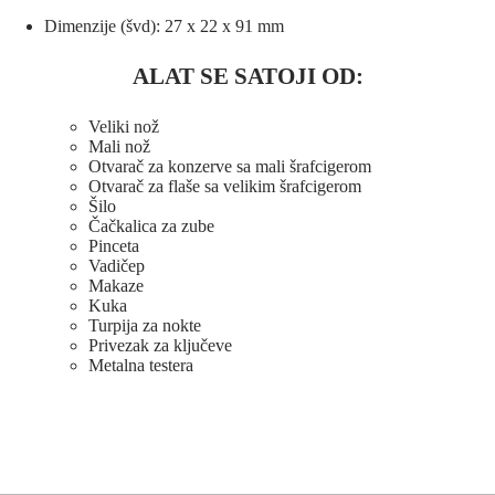
Dimenzije (švd): 27 x 22 x 91 mm
ALAT SE SATOJI OD:
Veliki nož
Mali nož
Otvarač za konzerve sa mali šrafcigerom
Otvarač za flaše sa velikim šrafcigerom
Šilo
Čačkalica za zube
Pinceta
Vadičep
Makaze
Kuka
Turpija za nokte
Privezak za ključeve
Metalna testera