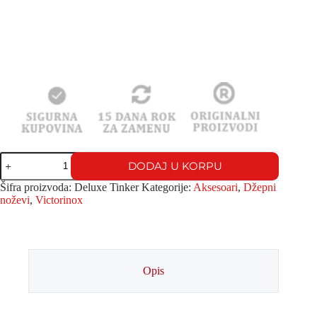
DODAJ U KORPU
Šifra proizvoda:
Deluxe Tinker
Kategorije:
Aksesoari
,
Džepni
noževi
,
Victorinox
Opis