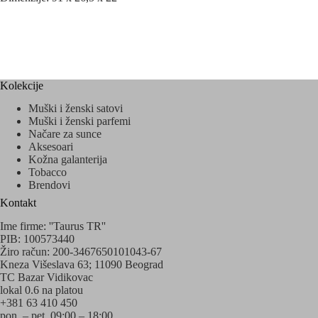
Kolekcije
Muški i ženski satovi
Muški i ženski parfemi
Načare za sunce
Aksesoari
Kožna galanterija
Tobacco
Brendovi
Kontakt
Ime firme: ''Taurus TR''
PIB: 100573440
Žiro račun: 200-3467650101043-67
Kneza Višeslava 63; 11090 Beograd
TC Bazar Vidikovac
lokal 0.6 na platou
+381 63 410 450
pon. – pet. 09:00 – 18:00