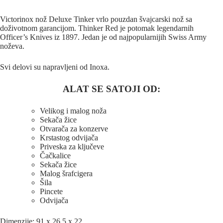
Victorinox nož Deluxe Tinker vrlo pouzdan švajcarski nož sa
doživotnom garancijom. Thinker Red je potomak legendarnih
Officer’s Knives iz 1897. Jedan je od najpopularnijih Swiss Army
noževa.
Svi delovi su napravljeni od Inoxa.
ALAT SE SATOJI OD:
Velikog i malog noža
Sekača žice
Otvarača za konzerve
Krstastog odvijača
Priveska za ključeve
Čačkalice
Sekača žice
Malog šrafcigera
Šila
Pincete
Odvijača
Dimenzije: 91 x 26,5 x 22