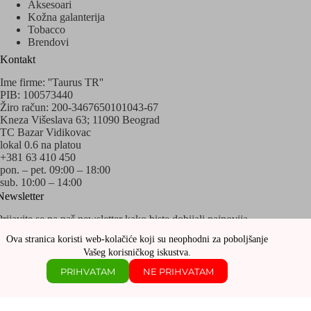
Aksesoari
Kožna galanterija
Tobacco
Brendovi
Kontakt
Ime firme: ''Taurus TR''
PIB: 100573440
Žiro račun: 200-3467650101043-67
Kneza Višeslava 63; 11090 Beograd
TC Bazar Vidikovac
lokal 0.6 na platou
+381 63 410 450
pon. – pet. 09:00 – 18:00
sub. 10:00 – 14:00
Newsletter
Prijavite se na naš newsletter kako biste dobijali najnovija
obaveštenja o akcijama i popustima!
Ova stranica koristi web-kolačiće koji su neophodni za poboljšanje
Vašeg korisničkog iskustva.
PRIHVATAM
NE PRIHVATAM
Copyright © 2020 - 2026 Sva prava zadržava Taurus