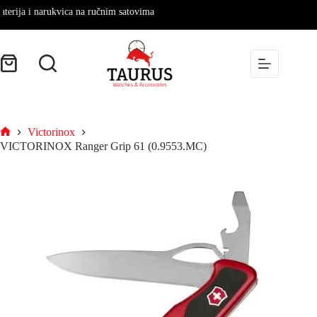
ija i narukvica na ručnim satovima
Victorinox
VICTORINOX Ranger Grip 61 (0.9553.MC)