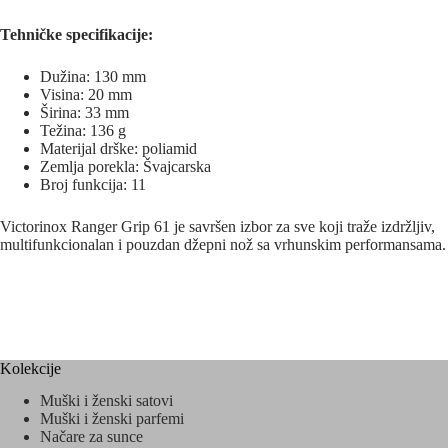
Tehničke specifikacije:
Dužina: 130 mm
Visina: 20 mm
Širina: 33 mm
Težina: 136 g
Materijal drške: poliamid
Zemlja porekla: Švajcarska
Broj funkcija: 11
Victorinox Ranger Grip 61 je savršen izbor za sve koji traže izdržljiv,
multifunkcionalan i pouzdan džepni nož sa vrhunskim performansama.
Kolekcije
Muški i ženski satovi
Muški i ženski parfemi
Načare za sunce