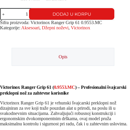
DODAJ U KORPU
Šifra proizvoda:
Victorinox Ranger Grip 61 0.9553.MC
Kategorije:
Aksesoari
,
Džepni noževi
,
Victorinox
Opis
Victorinox Ranger Grip 61 (
0.9553.MC
) – Profesionalni švajcarski
preklopni nož za zahtevne korisnike
Victorinox Ranger Grip 61 je vrhunski švajcarski preklopni nož
dizajniran za sve koji traže pouzdan alat u prirodi, na poslu ili u
svakodnevnim situacijama. Zahvaljujući robusnoj konstrukciji i
ergonomskim dvokomponentnim drškama, ovaj model pruža
maksimalnu kontrolu i sigurnost pri radu, čak i u zahtevnim uslovima.