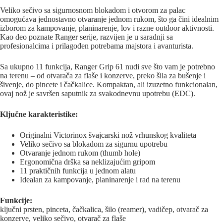
Veliko sečivo sa sigurnosnom blokadom i otvorom za palac
omogućava jednostavno otvaranje jednom rukom, što ga čini idealnim
izborom za kampovanje, planinarenje, lov i razne outdoor aktivnosti.
Kao deo poznate Ranger serije, razvijen je u saradnji sa
profesionalcima i prilagođen potrebama majstora i avanturista.
Sa ukupno 11 funkcija, Ranger Grip 61 nudi sve što vam je potrebno
na terenu – od otvarača za flaše i konzerve, preko šila za bušenje i
šivenje, do pincete i čačkalice. Kompaktan, ali izuzetno funkcionalan,
ovaj nož je savršen saputnik za svakodnevnu upotrebu (EDC).
Ključne karakteristike:
Originalni Victorinox švajcarski nož vrhunskog kvaliteta
Veliko sečivo sa blokadom za sigurnu upotrebu
Otvaranje jednom rukom (thumb hole)
Ergonomična drška sa neklizajućim gripom
11 praktičnih funkcija u jednom alatu
Idealan za kampovanje, planinarenje i rad na terenu
Funkcije:
ključni prsten, pinceta, čačkalica, šilo (reamer), vadičep, otvarač za
konzerve, veliko sečivo, otvarač za flaše