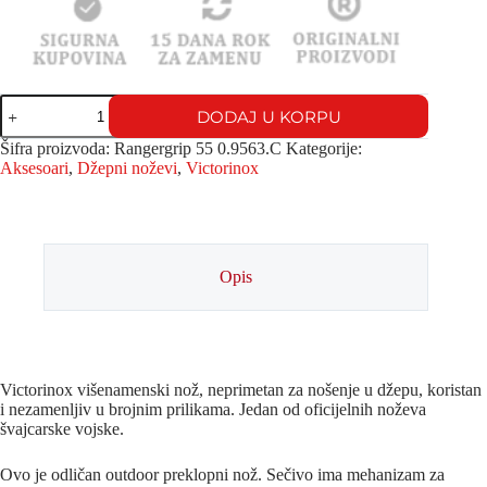
DODAJ U KORPU
Šifra proizvoda:
Rangergrip 55 0.9563.C
Kategorije:
Aksesoari
,
Džepni noževi
,
Victorinox
Opis
Victorinox višenamenski nož, neprimetan za nošenje u džepu, koristan
i nezamenljiv u brojnim prilikama. Jedan od oficijelnih noževa
švajcarske vojske.
Ovo je odličan outdoor preklopni nož. Sečivo ima mehanizam za