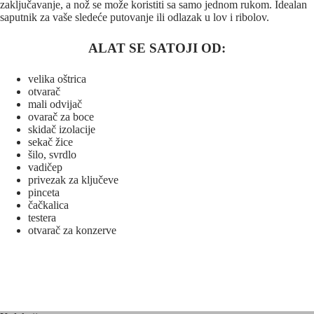
zaključavanje, a nož se može koristiti sa samo jednom rukom. Idealan
saputnik za vaše sledeće putovanje ili odlazak u lov i ribolov.
ALAT SE SATOJI OD:
velika oštrica
otvarač
mali odvijač
ovarač za boce
skidač izolacije
sekač žice
šilo, svrdlo
vadičep
privezak za ključeve
pinceta
čačkalica
testera
otvarač za konzerve