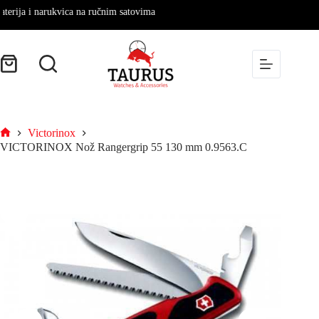
ija i narukvica na ručnim satovima
Victorinox
VICTORINOX Nož Rangergrip 55 130 mm 0.9563.C