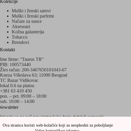
Kolekcije
Muški i ženski satovi
Muški i ženski parfemi
Načare za sunce
Aksesoari
Kožna galanterija
Tobacco
Brendovi
Kontakt
Ime firme: ''Taurus TR''
PIB: 100573440
Žiro račun: 200-3467650101043-67
Kneza Višeslava 63; 11090 Beograd
TC Bazar Vidikovac
lokal 0.6 na platou
+381 63 410 450
pon. – pet. 09:00 – 18:00
sub. 10:00 – 14:00
Newsletter
Prijavite se na naš newsletter kako biste dobijali najnovija
obaveštenja o akcijama i popustima!
Ova stranica koristi web-kolačiće koji su neophodni za poboljšanje
Vašeg korisničkog iskustva.