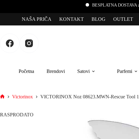
BESPLATNA DOSTAVA za porudžbine preko 
NAŠA PRIČA
KONTAKT
BLOG
OUTLET
Početna
Brendovi
Satovi
Parfemi
Victorinox
VICTORINOX Noz 08623.MWN-Rescue Tool
RASPRODATO