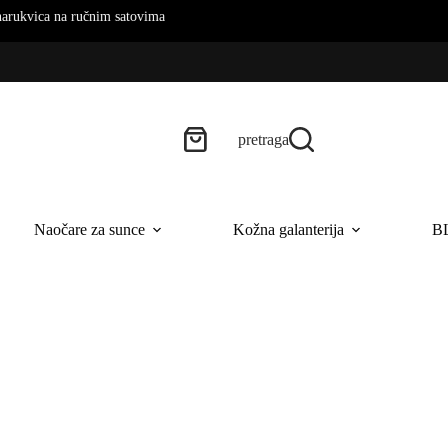
 satovima
pretraga
Naočare za sunce
Kožna galanterija
B