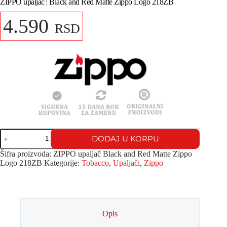
ZIPPO upaljač | Black and Red Matte Zippo Logo 218ZB
4.590
RSD
DODAJ U KORPU
Šifra proizvoda:
ZIPPO upaljač Black and Red Matte Zippo
Logo 218ZB
Kategorije:
Tobacco
,
Upaljači
,
Zippo
Opis