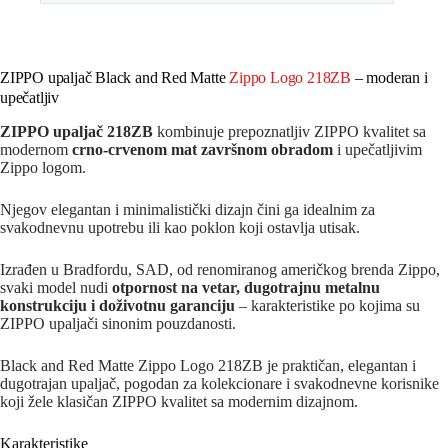
ZIPPO upaljač Black and Red Matte
Zippo Logo 218ZB
– moderan i
upečatljiv
ZIPPO upaljač 218ZB
kombinuje prepoznatljiv ZIPPO kvalitet sa
modernom
crno-crvenom mat završnom obradom
i upečatljivim
Zippo logom.
Njegov elegantan i minimalistički dizajn čini ga idealnim za
svakodnevnu upotrebu ili kao poklon koji ostavlja utisak.
Izrađen u Bradfordu, SAD, od renomiranog američkog brenda Zippo,
svaki model nudi
otpornost na vetar, dugotrajnu metalnu
konstrukciju i doživotnu garanciju
– karakteristike po kojima su
ZIPPO upaljači sinonim pouzdanosti.
Black and Red Matte Zippo Logo 218ZB je praktičan, elegantan i
dugotrajan upaljač, pogodan za kolekcionare i svakodnevne korisnike
koji žele klasičan ZIPPO kvalitet sa modernim dizajnom.
Karakteristike