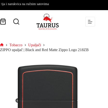
i narukvica na ručnim satovima
Tobacco
Upaljači
ZIPPO upaljač | Black and Red Matte Zippo Logo 218ZB