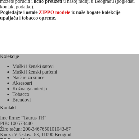
možete poručiti i
lično preuzeti
u našoj radnji u Beogradu (pogledati
kontakt podatke).
Pogledajte i ostale
ZIPPO modele
iz naše bogate kolekcije
upaljača i tobacco opreme.
Kolekcije
Muški i ženski satovi
Muški i ženski parfemi
Načare za sunce
Aksesoari
Kožna galanterija
Tobacco
Brendovi
Kontakt
Ime firme: ''Taurus TR''
PIB: 100573440
Žiro račun: 200-3467650101043-67
Kneza Višeslava 63; 11090 Beograd