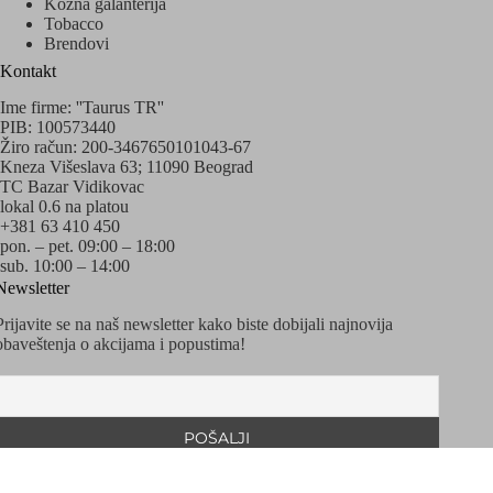
Kožna galanterija
Tobacco
Brendovi
Kontakt
Ime firme: ''Taurus TR''
PIB: 100573440
Žiro račun: 200-3467650101043-67
Kneza Višeslava 63; 11090 Beograd
TC Bazar Vidikovac
lokal 0.6 na platou
+381 63 410 450
pon. – pet. 09:00 – 18:00
sub. 10:00 – 14:00
Newsletter
Prijavite se na naš newsletter kako biste dobijali najnovija
obaveštenja o akcijama i popustima!
Copyright © 2020 - 2026 Sva prava zadržava Taurus
Watches&Accessories