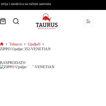
rija i narukvica na ručnim satovima
Tobacco
Upaljači
ZIPPO Upaljac 352-VENETIAN
RASPRODATO