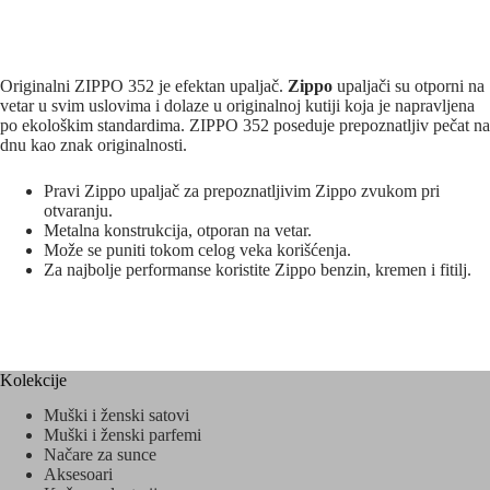
Originalni ZIPPO 352 je efektan upaljač.
Zippo
upaljači su otporni na
vetar u svim uslovima i dolaze u originalnoj kutiji koja je napravljena
po ekološkim standardima. ZIPPO 352 poseduje prepoznatljiv pečat na
dnu kao znak originalnosti.
Pravi Zippo upaljač za prepoznatljivim Zippo zvukom pri
otvaranju.
Metalna konstrukcija, otporan na vetar.
Može se puniti tokom celog veka korišćenja.
Za najbolje performanse koristite Zippo benzin, kremen i fitilj.
Kolekcije
Muški i ženski satovi
Muški i ženski parfemi
Načare za sunce
Aksesoari