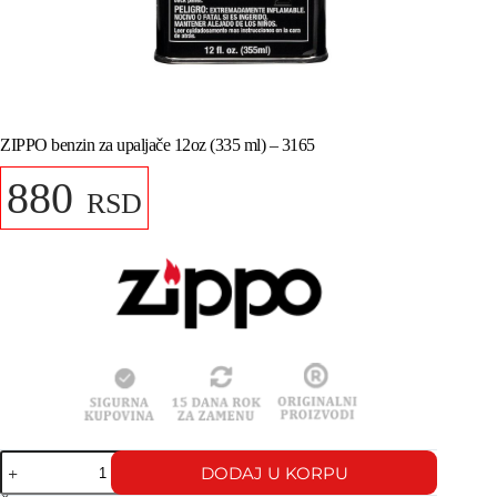
ZIPPO benzin za upaljače 12oz (335 ml) – 3165
880
RSD
DODAJ U KORPU