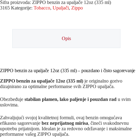
Šifra proizvoda:
ZIPPO benzin za upaljače 12oz (335 ml)
3165
Kategorije:
Tobacco
,
Upaljači
,
Zippo
Opis
ZIPPO benzin za upaljače 12oz (335 ml) – pouzdano i čisto sagorevanje
ZIPPO benzin za upaljače 12oz (335 ml)
je originalno gorivo
dizajnirano za optimalne performanse svih ZIPPO upaljača.
Obezbeđuje
stabilan plamen, lako paljenje i pouzdan rad
u svim
uslovima.
Zahvaljujući svojoj kvalitetnoj formuli, ovaj benzin omogućava
efikasno sagorevanje
bez neprijatnog mirisa
, čineći svakodnevnu
upotrebu prijatnijom. Idealan je za redovno održavanje i maksimalne
performanse vašeg ZIPPO upaljača.