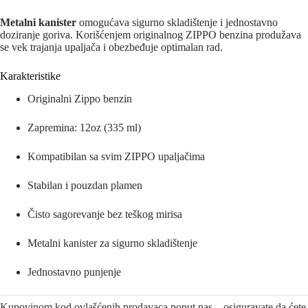
Metalni kanister
omogućava sigurno skladištenje i jednostavno
doziranje goriva. Korišćenjem originalnog ZIPPO benzina produžava
se vek trajanja upaljača i obezbeđuje optimalan rad.
Karakteristike
Originalni Zippo benzin
Zapremina: 12oz (335 ml)
Kompatibilan sa svim ZIPPO upaljačima
Stabilan i pouzdan plamen
Čisto sagorevanje bez teškog mirisa
Metalni kanister za sigurno skladištenje
Jednostavno punjenje
Kupovinom kod ovlašćenih prodavaca poput nas – osiguravate da ćete