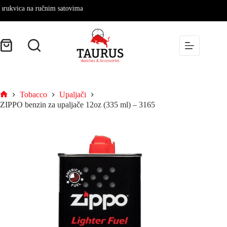
ukvica na ručnim satovima
Tobacco
Upaljači
ZIPPO benzin za upaljače 12oz (335 ml) – 3165