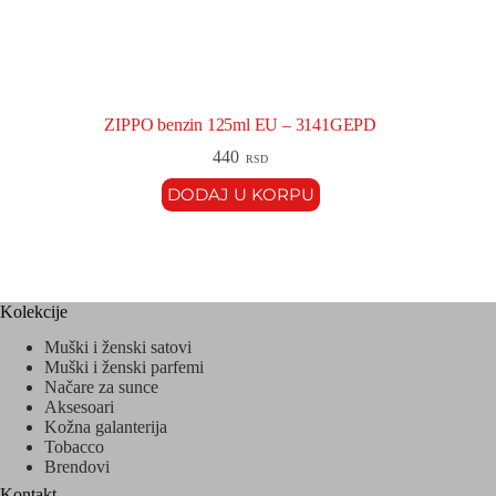
ZIPPO benzin 125ml EU – 3141GEPD
440
RSD
DODAJ U KORPU
Kolekcije
Muški i ženski satovi
Muški i ženski parfemi
Načare za sunce
Aksesoari
Kožna galanterija
Tobacco
Brendovi
Kontakt