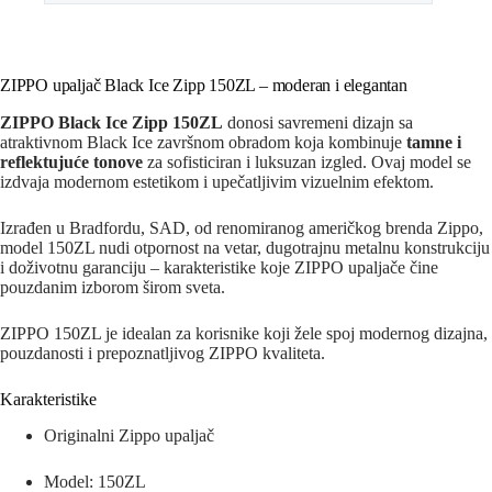
ZIPPO upaljač Black Ice Zipp 150ZL – moderan i elegantan
ZIPPO Black Ice Zipp 150ZL
donosi savremeni dizajn sa
atraktivnom Black Ice završnom obradom koja kombinuje
tamne i
reflektujuće tonove
za sofisticiran i luksuzan izgled. Ovaj model se
izdvaja modernom estetikom i upečatljivim vizuelnim efektom.
Izrađen u Bradfordu, SAD, od renomiranog američkog brenda Zippo,
model 150ZL nudi otpornost na vetar, dugotrajnu metalnu konstrukciju
i doživotnu garanciju – karakteristike koje ZIPPO upaljače čine
pouzdanim izborom širom sveta.
ZIPPO 150ZL je idealan za korisnike koji žele spoj modernog dizajna,
pouzdanosti i prepoznatljivog ZIPPO kvaliteta.
Karakteristike
Originalni Zippo upaljač
Model: 150ZL