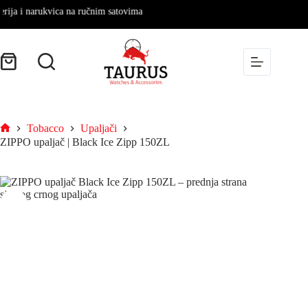
a i narukvica na ručnim satovima
Tobacco
Upaljači
ZIPPO upaljač | Black Ice Zipp 150ZL