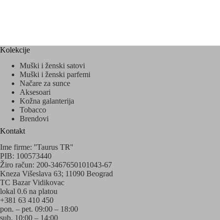
Kolekcije
Muški i ženski satovi
Muški i ženski parfemi
Načare za sunce
Aksesoari
Kožna galanterija
Tobacco
Brendovi
Kontakt
Ime firme: ''Taurus TR''
PIB: 100573440
Žiro račun: 200-3467650101043-67
Kneza Višeslava 63; 11090 Beograd
TC Bazar Vidikovac
lokal 0.6 na platou
+381 63 410 450
pon. – pet. 09:00 – 18:00
sub. 10:00 – 14:00