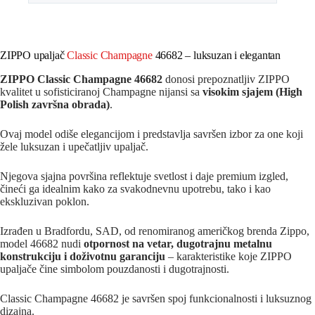
ZIPPO upaljač
Classic Champagne
46682 – luksuzan i elegantan
ZIPPO Classic Champagne 46682
donosi prepoznatljiv ZIPPO
kvalitet u sofisticiranoj Champagne nijansi sa
visokim sjajem (High
Polish završna obrada)
.
Ovaj model odiše elegancijom i predstavlja savršen izbor za one koji
žele luksuzan i upečatljiv upaljač.
Njegova sjajna površina reflektuje svetlost i daje premium izgled,
čineći ga idealnim kako za svakodnevnu upotrebu, tako i kao
ekskluzivan poklon.
Izrađen u Bradfordu, SAD, od renomiranog američkog brenda Zippo,
model 46682 nudi
otpornost na vetar, dugotrajnu metalnu
konstrukciju i doživotnu garanciju
– karakteristike koje ZIPPO
upaljače čine simbolom pouzdanosti i dugotrajnosti.
Classic Champagne 46682 je savršen spoj funkcionalnosti i luksuznog
dizajna.