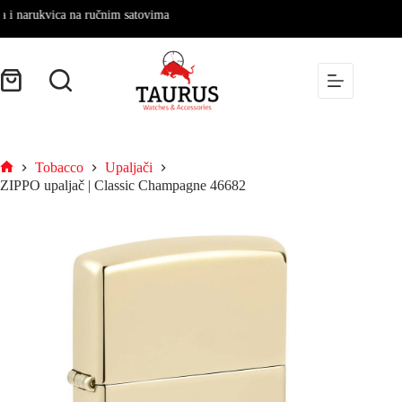
narukvica na ručnim satovima
Tobacco
Upaljači
ZIPPO upaljač | Classic Champagne 46682