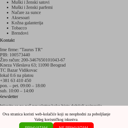
Muški i ženski satovi
Muški i ženski parfemi
Načare za sunce
Aksesoari
Kožna galanterija
Tobacco
Brendovi
Kontakt
Ime firme: ''Taurus TR''
PIB: 100573440
Žiro račun: 200-3467650101043-67
Kneza Višeslava 63; 11090 Beograd
TC Bazar Vidikovac
lokal 0.6 na platou
+381 63 410 450
pon. – pet. 09:00 – 18:00
sub. 10:00 – 14:00
Newsletter
Prijavite se na naš newsletter kako biste dobijali najnovija
obaveštenja o akcijama i popustima!
Ova stranica koristi web-kolačiće koji su neophodni za poboljšanje
Vašeg korisničkog iskustva.
PRIHVATAM
NE PRIHVATAM