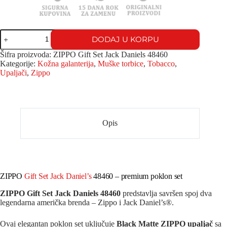
DODAJ U KORPU
Šifra proizvoda:
ZIPPO Gift Set Jack Daniels 48460
Kategorije:
Kožna galanterija
,
Muške torbice
,
Tobacco
,
Upaljači
,
Zippo
Opis
ZIPPO
Gift Set Jack Daniel’s
48460 – premium poklon set
ZIPPO Gift Set Jack Daniels 48460
predstavlja savršen spoj dva
legendarna američka brenda – Zippo i Jack Daniel’s®.
Ovaj elegantan poklon set uključuje
Black Matte ZIPPO upaljač
sa