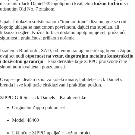
diskretnim Jack Daniel’s® logotipom i kvalitetnu
kožnu torbicu
sa
utisnutim Old No. 7 znakom.
Upaljač dolazi u sofisticiranom “tone-on-tone” dizajnu, gde se crni
logotip uklapa sa mat crnom površinom, dajući mu suptilan, ali
luksuzan izgled. Kožna torbica dodatno upotpunjuje set, pružajući
sigurnost i praktičnost prilikom nošenja.
Izrađen u Bradfordu, SAD, od renomiranog američkog brenda Zippo,
ovaj set nudi
otpornost na vetar, dugotrajnu metalnu konstrukciju
i doživotnu garanciju
– karakteristike koje ZIPPO proizvode čine
sinonimom kvaliteta i pouzdanosti.
Ovaj set je idealan izbor za kolekcionare, ljubitelje Jack Daniel’s
brenda i sve koji traže ekskluzivan i praktičan poklon.
ZIPPO Gift Set Jack Daniels – Karakteristike
Originalni Zippo poklon set
Model: 48460
Uključuje ZIPPO upaljač + kožnu torbicu