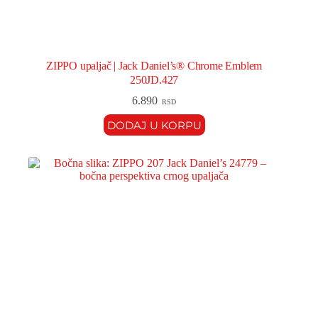
ZIPPO upaljač | Jack Daniel’s® Chrome Emblem
250JD.427
6.890
RSD
DODAJ U KORPU