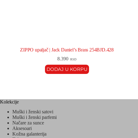
ZIPPO upaljač | Jack Daniel’s Brass 254BJD.428
8.390
RSD
DODAJ U KORPU
Kolekcije
Muški i ženski satovi
Muški i ženski parfemi
Načare za sunce
Aksesoari
Kožna galanterija