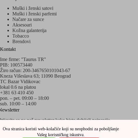
Muški i ženski satovi
Muški i ženski parfemi
Načare za sunce
Aksesoari
Kožna galanterija
Tobacco
Brendovi
Kontakt
Ime firme: ''Taurus TR''
PIB: 100573440
Žiro račun: 200-3467650101043-67
Kneza Višeslava 63; 11090 Beograd
TC Bazar Vidikovac
lokal 0.6 na platou
+381 63 410 450
pon. – pet. 09:00 – 18:00
sub. 10:00 – 14:00
Newsletter
Prijavite se na naš newsletter kako biste dobijali najnovija
obaveštenja o akcijama i popustima!
Ova stranica koristi web-kolačiće koji su neophodni za poboljšanje
Vašeg korisničkog iskustva.