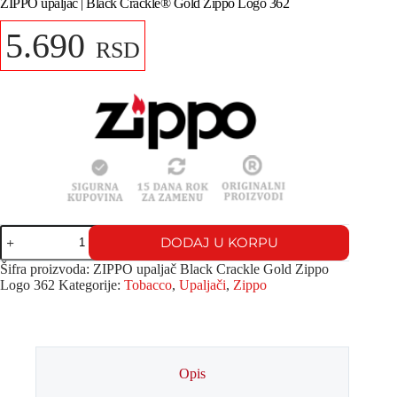
ZIPPO upaljač | Black Crackle® Gold Zippo Logo 362
5.690
RSD
DODAJ U KORPU
Šifra proizvoda:
ZIPPO upaljač Black Crackle Gold Zippo
Logo 362
Kategorije:
Tobacco
,
Upaljači
,
Zippo
Opis