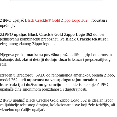
ZIPPO upaljač
Black Crackle® Gold Zippo Logo 362
– robustan i
upečatljiv
ZIPPO upaljač Black Crackle Gold Zippo Logo 362
donosi
jedinstvenu kombinaciju prepoznatljive
Black Crackle teksture
i
elegantnog zlatnog Zippo logotipa.
Njegova gruba,
matirana površina
pruža odličan grip i otpornost na
habanje, dok
zlatni detalji dodaju dozu luksuza
i prepoznatljivog
stila.
Izrađen u Bradfordu, SAD, od renomiranog američkog brenda Zippo,
model 362 nudi
otpornost na vetar, dugotrajnu metalnu
konstrukciju i doživotnu garanciju
– karakteristike koje ZIPPO
upaljače čine sinonimom pouzdanosti i dugotrajnosti.
ZIPPO upaljač Black Crackle Gold Zippo Logo 362 je idealan izbor
za ljubitelje robusnog dizajna, kolekcionare i sve koji žele izdržljiv, ali
vizuelno upečatljiv upaljač.