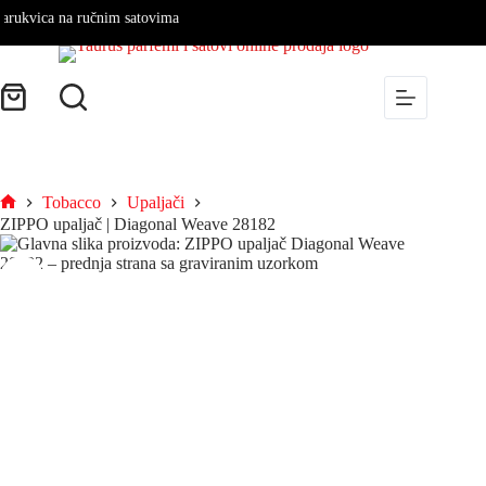
ukvica na ručnim satovima
Tobacco
Upaljači
ZIPPO upaljač | Diagonal Weave 28182