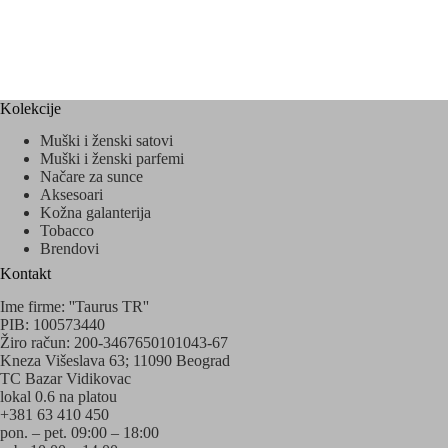
Kolekcije
Muški i ženski satovi
Muški i ženski parfemi
Načare za sunce
Aksesoari
Kožna galanterija
Tobacco
Brendovi
Kontakt
Ime firme: ''Taurus TR''
PIB: 100573440
Žiro račun: 200-3467650101043-67
Kneza Višeslava 63; 11090 Beograd
TC Bazar Vidikovac
lokal 0.6 na platou
+381 63 410 450
pon. – pet. 09:00 – 18:00