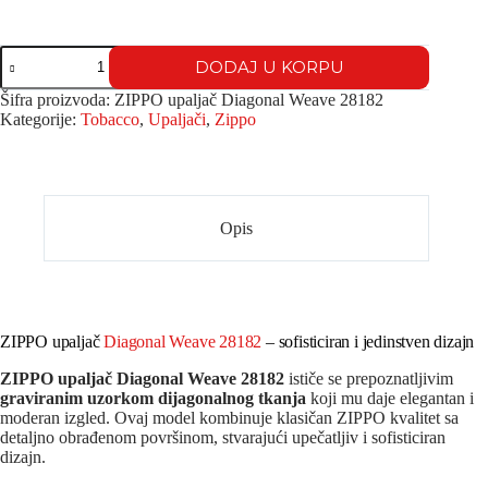
DODAJ U KORPU
Šifra proizvoda:
ZIPPO upaljač Diagonal Weave 28182
Kategorije:
Tobacco
,
Upaljači
,
Zippo
Opis
ZIPPO upaljač
Diagonal Weave 28182
– sofisticiran i jedinstven dizajn
ZIPPO upaljač Diagonal Weave 28182
ističe se prepoznatljivim
graviranim uzorkom dijagonalnog tkanja
koji mu daje elegantan i
moderan izgled. Ovaj model kombinuje klasičan ZIPPO kvalitet sa
detaljno obrađenom površinom, stvarajući upečatljiv i sofisticiran
dizajn.