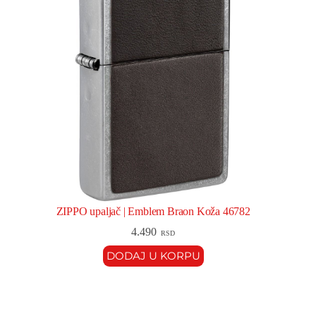
ZIPPO upaljač | Emblem Braon Koža 46782
4.490
RSD
DODAJ U KORPU