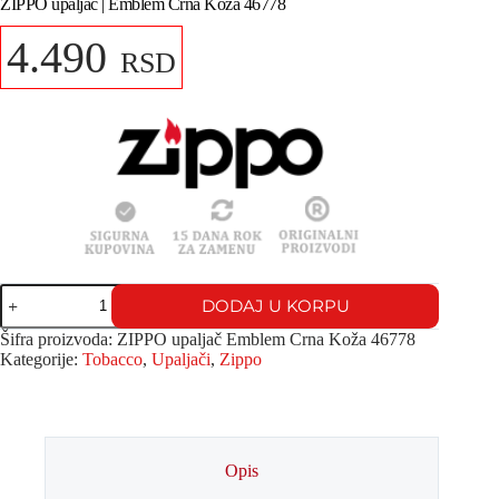
ZIPPO upaljač | Emblem Crna Koža 46778
4.490
RSD
DODAJ U KORPU
Šifra proizvoda:
ZIPPO upaljač Emblem Crna Koža 46778
Kategorije:
Tobacco
,
Upaljači
,
Zippo
Opis