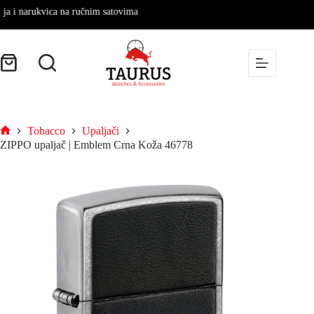
 narukvica na ručnim satovima
Tobacco
Upaljači
ZIPPO upaljač | Emblem Crna Koža 46778