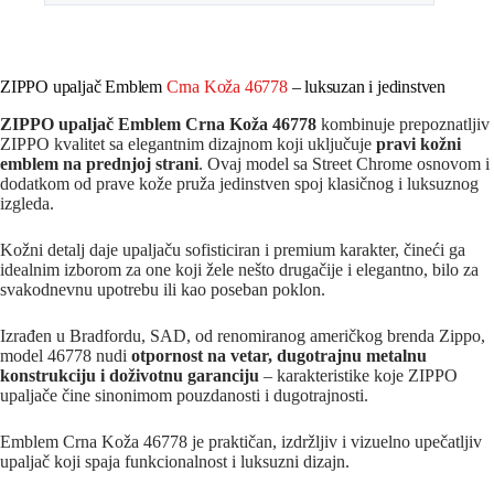
ZIPPO upaljač Emblem
Crna Koža 46778
– luksuzan i jedinstven
ZIPPO upaljač Emblem Crna Koža 46778
kombinuje prepoznatljiv
ZIPPO kvalitet sa elegantnim dizajnom koji uključuje
pravi kožni
emblem na prednjoj strani
. Ovaj model sa Street Chrome osnovom i
dodatkom od prave kože pruža jedinstven spoj klasičnog i luksuznog
izgleda.
Kožni detalj daje upaljaču sofisticiran i premium karakter, čineći ga
idealnim izborom za one koji žele nešto drugačije i elegantno, bilo za
svakodnevnu upotrebu ili kao poseban poklon.
Izrađen u Bradfordu, SAD, od renomiranog američkog brenda Zippo,
model 46778 nudi
otpornost na vetar, dugotrajnu metalnu
konstrukciju i doživotnu garanciju
– karakteristike koje ZIPPO
upaljače čine sinonimom pouzdanosti i dugotrajnosti.
Emblem Crna Koža 46778 je praktičan, izdržljiv i vizuelno upečatljiv
upaljač koji spaja funkcionalnost i luksuzni dizajn.