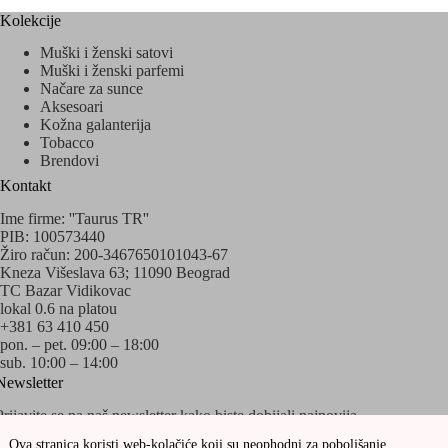
Kolekcije
Muški i ženski satovi
Muški i ženski parfemi
Načare za sunce
Aksesoari
Kožna galanterija
Tobacco
Brendovi
Kontakt
Ime firme: ''Taurus TR''
PIB: 100573440
Žiro račun: 200-3467650101043-67
Kneza Višeslava 63; 11090 Beograd
TC Bazar Vidikovac
lokal 0.6 na platou
+381 63 410 450
pon. – pet. 09:00 – 18:00
sub. 10:00 – 14:00
Newsletter
Prijavite se na naš newsletter kako biste dobijali najnovija
obaveštenja o akcijama i popustima!
Ova stranica koristi web-kolačiće koji su neophodni za poboljšanje