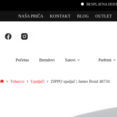
BESPLATNA DOSTAVA za porudžbine pre
NAŠA PRIČA
KONTAKT
BLOG
OUTLET
Početna
Brendovi
Satovi
Parfemi
Tobacco
Upaljači
ZIPPO upaljač | James Bond 48734