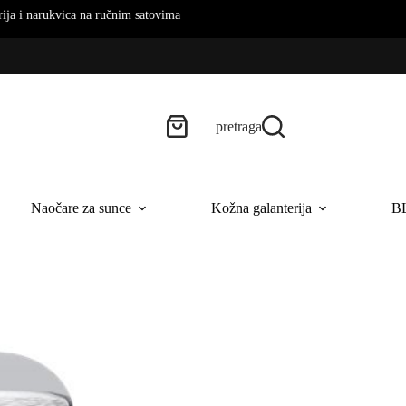
čnim satovima
pretraga
Naočare za sunce
Kožna galanterija
B