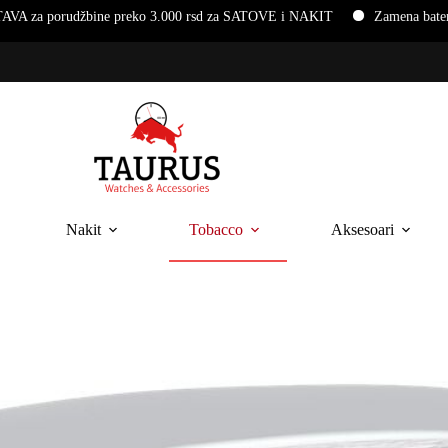
ko 3.000 rsd za SATOVE i NAKIT
Zamena baterija i narukvica na ru
Nakit
Tobacco
Aksesoari