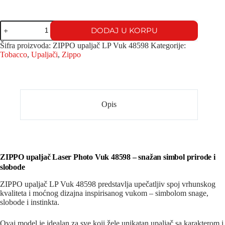
DODAJ U KORPU
Šifra proizvoda:
ZIPPO upaljač LP Vuk 48598
Kategorije:
Tobacco
,
Upaljači
,
Zippo
Opis
ZIPPO upaljač Laser Photo Vuk 48598 – snažan simbol prirode i
slobode
ZIPPO upaljač LP Vuk 48598 predstavlja upečatljiv spoj vrhunskog
kvaliteta i moćnog dizajna inspirisanog vukom – simbolom snage,
slobode i instinkta.
Ovaj model je idealan za sve koji žele unikatan upaljač sa karakterom i