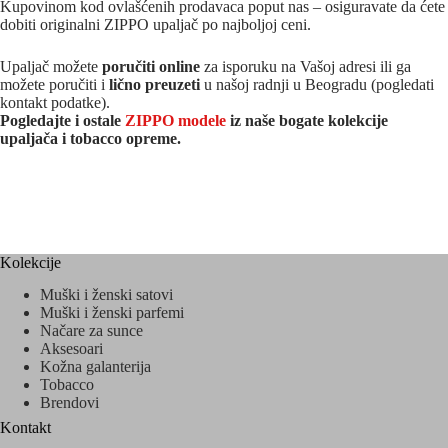
Kupovinom kod ovlašćenih prodavaca poput nas – osiguravate da ćete
dobiti originalni ZIPPO upaljač po najboljoj ceni.
Upaljač možete
poručiti online
za isporuku na Vašoj adresi ili ga
možete poručiti i
lično preuzeti
u našoj radnji u Beogradu (pogledati
kontakt podatke).
Pogledajte i ostale
ZIPPO modele
iz naše bogate kolekcije
upaljača i tobacco opreme.
Kolekcije
Muški i ženski satovi
Muški i ženski parfemi
Načare za sunce
Aksesoari
Kožna galanterija
Tobacco
Brendovi
Kontakt