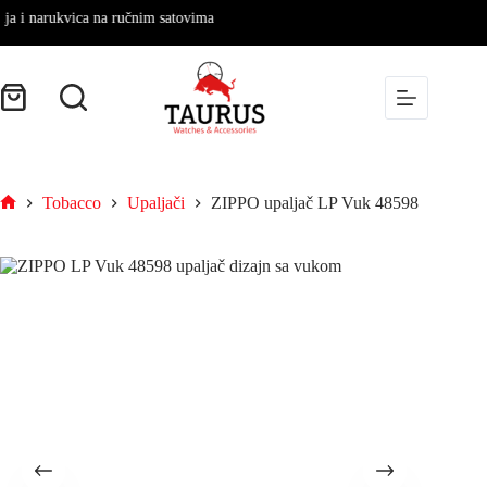
i narukvica na ručnim satovima
Tobacco
Upaljači
ZIPPO upaljač LP Vuk 48598