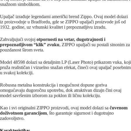
snažnom simbolikom.
Upaljač izrađuje legendarni američki brend
Zippo
. Ovaj model dolazi
iz proizvodnje u
Bradfordu
, gde se ZIPPO upaljači proizvode još od
1932. godine, uz vrhunski kvalitet i prepoznatljivu izradu.
Zahvaljujući svojoj
otpornosti na vetar, dugotrajnosti i
prepoznatljivom “klik” zvuku
, ZIPPO upaljači su postali sinonim za
pouzdanost širom sveta.
Model 48598 dolazi sa detaljnim LP (Laser Photo) prikazom vuka, koji
pruža realističan i vizuelno snažan efekat, čineći ovaj upaljač posebnim
u svakoj kolekciji.
Robusna metalna konstrukcija i mogućnost dopune goriva
omogućavaju dugoročnu upotrebu, dok atraktivan dizajn čini ovaj
model savršenim izborom za poklon ili ličnu kolekciju.
Kao i svi originalni ZIPPO proizvodi, ovaj model dolazi sa
čuvenom
doživotnom garancijom
, što garantuje sigurnost i dugotrajno
zadovoljstvo.
Karakteristike: