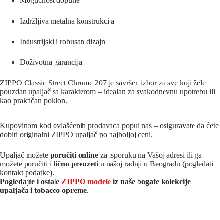
Mogućnost dopune
Izdržljiva metalna konstrukcija
Industrijski i robusan dizajn
Doživotna garancija
ZIPPO Classic Street Chrome 207 je savršen izbor za sve koji žele
pouzdan upaljač sa karakterom – idealan za svakodnevnu upotrebu ili
kao praktičan poklon.
Kupovinom kod ovlašćenih prodavaca poput nas – osiguravate da ćete
dobiti originalni ZIPPO upaljač po najboljoj ceni.
Upaljač možete
poručiti online
za isporuku na Vašoj adresi ili ga
možete poručiti i
lično preuzeti
u našoj radnji u Beogradu (pogledati
kontakt podatke).
Pogledajte i ostale
ZIPPO modele
iz naše bogate kolekcije
upaljača i tobacco opreme.