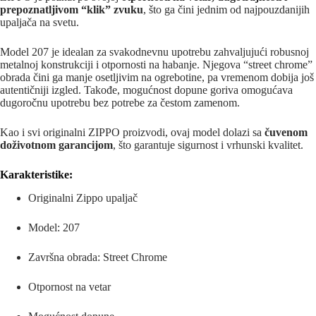
prepoznatljivom “klik” zvuku
, što ga čini jednim od najpouzdanijih
upaljača na svetu.
Model 207 je idealan za svakodnevnu upotrebu zahvaljujući robusnoj
metalnoj konstrukciji i otpornosti na habanje. Njegova “street chrome”
obrada čini ga manje osetljivim na ogrebotine, pa vremenom dobija još
autentičniji izgled. Takođe, mogućnost dopune goriva omogućava
dugoročnu upotrebu bez potrebe za čestom zamenom.
Kao i svi originalni ZIPPO proizvodi, ovaj model dolazi sa
čuvenom
doživotnom garancijom
, što garantuje sigurnost i vrhunski kvalitet.
Karakteristike:
Originalni
Zippo
upaljač
Model: 207
Završna obrada: Street Chrome
Otpornost na vetar