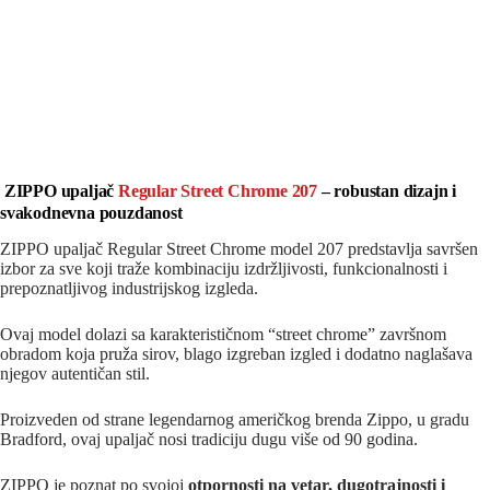
ZIPPO upaljač
Regular Street Chrome 207
– robustan dizajn i
svakodnevna pouzdanost
ZIPPO upaljač Regular Street Chrome model 207 predstavlja savršen
izbor za sve koji traže kombinaciju izdržljivosti, funkcionalnosti i
prepoznatljivog industrijskog izgleda.
Ovaj model dolazi sa karakterističnom “street chrome” završnom
obradom koja pruža sirov, blago izgreban izgled i dodatno naglašava
njegov autentičan stil.
Proizveden od strane legendarnog američkog brenda
Zippo
, u gradu
Bradford
, ovaj upaljač nosi tradiciju dugu više od 90 godina.
ZIPPO je poznat po svojoj
otpornosti na vetar, dugotrajnosti i