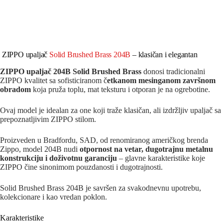
ZIPPO upaljač
Solid Brushed Brass 204B
– klasičan i elegantan
ZIPPO upaljač 204B
Solid Brushed Brass
donosi tradicionalni
ZIPPO kvalitet sa sofisticiranom č
etkanom mesinganom završnom
obradom
koja pruža toplu, mat teksturu i otporan je na ogrebotine.
Ovaj model je idealan za one koji traže klasičan, ali izdržljiv upaljač sa
prepoznatljivim ZIPPO stilom.
Proizveden u Bradfordu, SAD, od renomiranog američkog brenda
Zippo, model 204B nudi
otpornost na vetar, dugotrajnu metalnu
konstrukciju i doživotnu garanciju
– glavne karakteristike koje
ZIPPO čine sinonimom pouzdanosti i dugotrajnosti.
Solid Brushed Brass 204B je savršen za svakodnevnu upotrebu,
kolekcionare i kao vredan poklon.
Karakteristike