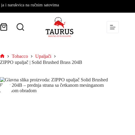
i narukvica na ručnim satovima
Tobacco
Upaljači
ZIPPO upaljač | Solid Brushed Brass 204B