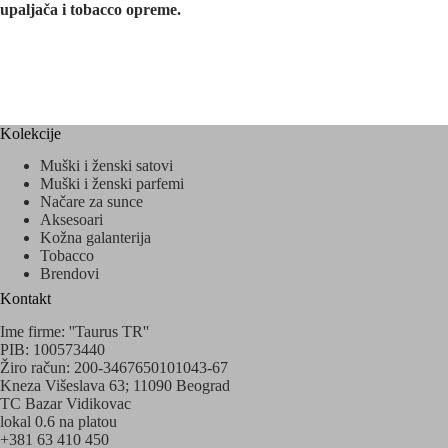
upaljača i tobacco opreme.
Kolekcije
Muški i ženski satovi
Muški i ženski parfemi
Načare za sunce
Aksesoari
Kožna galanterija
Tobacco
Brendovi
Kontakt
Ime firme: ''Taurus TR''
PIB: 100573440
Žiro račun: 200-3467650101043-67
Kneza Višeslava 63; 11090 Beograd
TC Bazar Vidikovac
lokal 0.6 na platou
+381 63 410 450