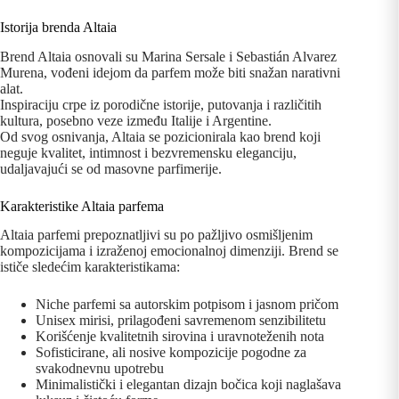
Istorija brenda Altaia
Brend Altaia osnovali su Marina Sersale i Sebastián Alvarez
Murena, vođeni idejom da parfem može biti snažan narativni
alat.
Inspiraciju crpe iz porodične istorije, putovanja i različitih
kultura, posebno veze između Italije i Argentine.
Od svog osnivanja, Altaia se pozicionirala kao brend koji
neguje kvalitet, intimnost i bezvremensku eleganciju,
udaljavajući se od masovne parfimerije.
Karakteristike Altaia parfema
Altaia parfemi prepoznatljivi su po pažljivo osmišljenim
kompozicijama i izraženoj emocionalnoj dimenziji. Brend se
ističe sledećim karakteristikama:
Niche parfemi sa autorskim potpisom i jasnom pričom
Unisex mirisi, prilagođeni savremenom senzibilitetu
Korišćenje kvalitetnih sirovina i uravnoteženih nota
Sofisticirane, ali nosive kompozicije pogodne za
svakodnevnu upotrebu
Minimalistički i elegantan dizajn bočica koji naglašava