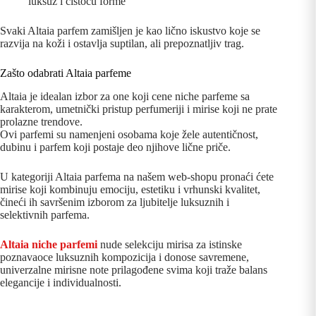
luksuz i čistoću forme
Svaki Altaia parfem zamišljen je kao lično iskustvo koje se
razvija na koži i ostavlja suptilan, ali prepoznatljiv trag.
Zašto odabrati Altaia parfeme
Altaia je idealan izbor za one koji cene niche parfeme sa
karakterom, umetnički pristup perfumeriji i mirise koji ne prate
prolazne trendove.
Ovi parfemi su namenjeni osobama koje žele autentičnost,
dubinu i parfem koji postaje deo njihove lične priče.
U kategoriji Altaia parfema na našem web-shopu pronaći ćete
mirise koji kombinuju emociju, estetiku i vrhunski kvalitet,
čineći ih savršenim izborom za ljubitelje luksuznih i
selektivnih parfema.
Altaia niche parfemi
nude selekciju mirisa za istinske
poznavaoce luksuznih kompozicija i donose savremene,
univerzalne mirisne note prilagođene svima koji traže balans
elegancije i individualnosti.