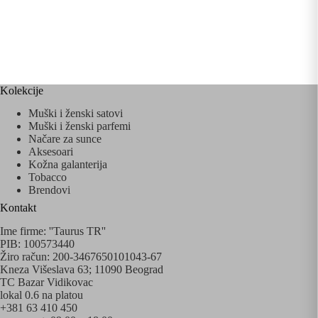
Kolekcije
Muški i ženski satovi
Muški i ženski parfemi
Načare za sunce
Aksesoari
Kožna galanterija
Tobacco
Brendovi
Kontakt
Ime firme: ''Taurus TR''
PIB: 100573440
Žiro račun: 200-3467650101043-67
Kneza Višeslava 63; 11090 Beograd
TC Bazar Vidikovac
lokal 0.6 na platou
+381 63 410 450