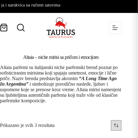
 i narukvica na ručnim satovima
Altaia – niche mirisi sa pričom i emocijom
Altaia parfemi su italijanski niche parfemski brend poznat po
sofisticiranim mirisima koji spajaju umetnost, emocije i lične
priče. Naziv brenda predstavlja akronim
“A Long Time Ago
In Argentina”
i simbolizuje porodično nasleđe, ljubav i
uspomene koje se prenose kroz vreme. Altaia mirisi namenjeni
su ljubiteljima autentičnih parfema koji traže više od klasične
parfemske kompozicije.
Prikazano je svih 3 rezultata