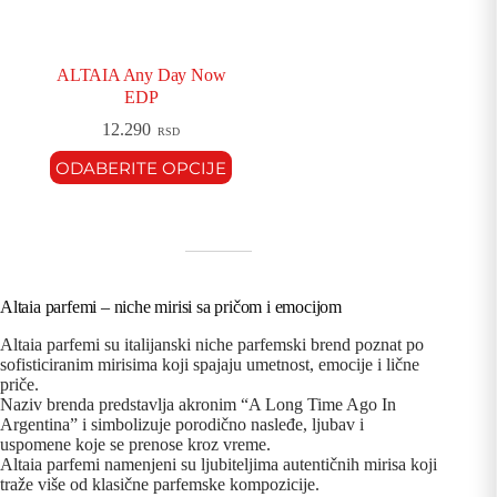
ALTAIA Any Day Now
EDP
12.290
RSD
ODABERITE OPCIJE
Altaia parfemi – niche mirisi sa pričom i emocijom
Altaia parfemi su italijanski niche parfemski brend poznat po
sofisticiranim mirisima koji spajaju umetnost, emocije i lične
priče.
Naziv brenda predstavlja akronim “A Long Time Ago In
Argentina” i simbolizuje porodično nasleđe, ljubav i
uspomene koje se prenose kroz vreme.
Altaia parfemi namenjeni su ljubiteljima autentičnih mirisa koji
traže više od klasične parfemske kompozicije.