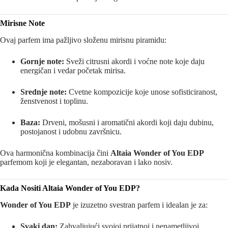
Mirisne Note
Ovaj parfem ima pažljivo složenu mirisnu piramidu:
Gornje note:
Sveži citrusni akordi i voćne note koje daju
energičan i vedar početak mirisa.
Srednje note:
Cvetne kompozicije koje unose sofisticiranost,
ženstvenost i toplinu.
Baza:
Drveni, mošusni i aromatični akordi koji daju dubinu,
postojanost i udobnu završnicu.
Ova harmonična kombinacija čini
Altaia Wonder of You EDP
parfemom koji je elegantan, nezaboravan i lako nosiv.
Kada Nositi Altaia Wonder of You EDP?
Wonder of You EDP
je izuzetno svestran parfem i idealan je za:
Svaki dan:
Zahvaljujući svojoj prijatnoj i nenametljivoj