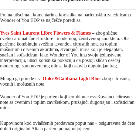
Prema utiscima i komentarima korisnika na parfemskim zajednicama
Wonder of You EDP se najčešće poredi sa:
Yves Saint Laurent Libre Flowers & Flames
–
zbog slične
cvetno‑aromatične strukture i modernog, ženstvenog karaktera. Oba
parfema kombinuju svežinu lavande i citrusnih nota sa toplim
mošusnim i drvenim akordima, stvarajući miris koji je elegantan,
snažan i sofisticiran. Iako Wonder of You ima svoju jedinstvenu
interpretaciju, utisci korisnika pokazuju da postoji sličan osećaj
modernog, samouverenog mirisa koji ostavlja dugotrajan trag.
Mnogo ga porede i sa
Dolce&Gabbana Light Blue
zbog citrusnih,
voćnih i mošusnih nota.
Wonder of You EDP je parfem koji kombinuje osvežavajuće citrusne
note sa cvetnim i toplim završetkom, pružajući dugotrajan i sofisticiran
miris.
Kupovinom kod ovlašćenih prodavaca poput nas – osiguravate da ćete
dobiti originalni Altaia parfem po najboljoj ceni.