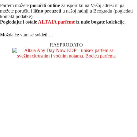
Parfem možete
poručiti online
za isporuku na Vašoj adresi ili ga
možete poručiti i
lično preuzeti
u našoj radnji u Beogradu (pogledati
kontakt podatke).
Pogledajte i ostale
ALTAIA parfeme
iz na
še bogate kolekcije.
Možda će vam se svideti …
RASPRODATO