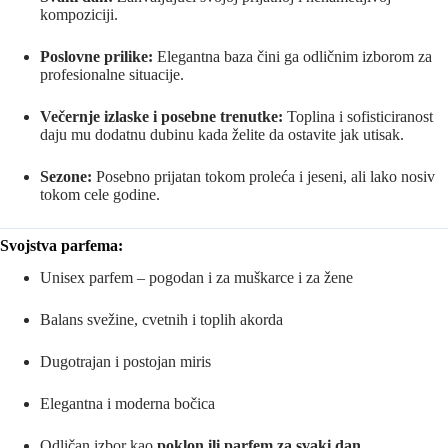
kompoziciji.
Poslovne prilike:
Elegantna baza čini ga odličnim izborom za
profesionalne situacije.
Večernje izlaske i posebne trenutke:
Toplina i sofisticiranost
daju mu dodatnu dubinu kada želite da ostavite jak utisak.
Sezone:
Posebno prijatan tokom proleća i jeseni, ali lako nosiv
tokom cele godine.
Svojstva parfema:
Unisex parfem – pogodan i za muškarce i za žene
Balans svežine, cvetnih i toplih akorda
Dugotrajan i postojan miris
Elegantna i moderna bočica
Odličan izbor kao
poklon ili parfem za svaki dan