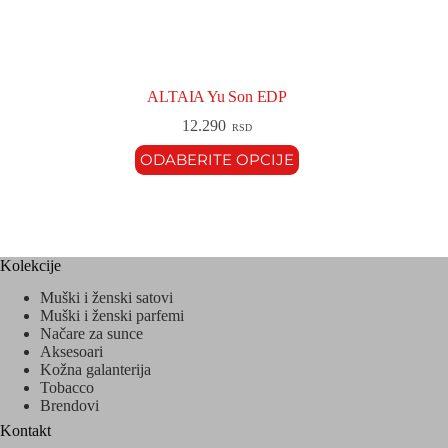
ALTAIA Yu Son EDP
12.290
RSD
ODABERITE OPCIJE
Kolekcije
Muški i ženski satovi
Muški i ženski parfemi
Načare za sunce
Aksesoari
Kožna galanterija
Tobacco
Brendovi
Kontakt