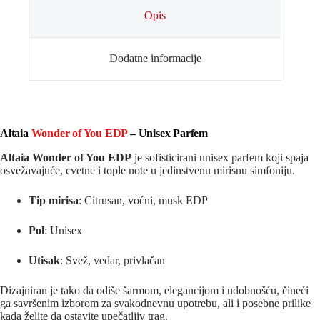
Opis
Dodatne informacije
Altaia
Wonder of You EDP
– Unisex Parfem
Altaia Wonder of You EDP
je sofisticirani unisex parfem koji spaja
osvežavajuće, cvetne i tople note u jedinstvenu mirisnu simfoniju.
Tip mirisa
: Citrusan, voćni, musk EDP
Pol
: Unisex
Utisak
: Svež, vedar, privlačan
Dizajniran je tako da odiše šarmom, elegancijom i udobnošću, čineći
ga savršenim izborom za svakodnevnu upotrebu, ali i posebne prilike
kada želite da ostavite upečatljiv trag.