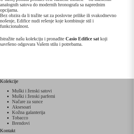
analognih satova do modernih hronografa sa naprednim
opcijama.
Bez obzira da li tražite sat za poslovne prilike ili svakodnevno
nošenje, Edifice nudi rešenje koje kombinuje stil i
funkcionalnost.
Istražite našu kolekciju i pronađite
Casio Edifice sat
koji
savršeno odgovara Vašem stilu i potrebama.
Kolekcije
Muški i ženski satovi
Muški i ženski parfemi
Načare za sunce
Aksesoari
Kožna galanterija
Tobacco
Brendovi
Kontakt