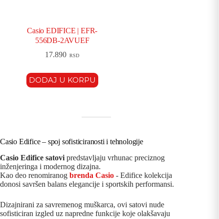
Casio EDIFICE | EFR-
556DB-2AVUEF
17.890
RSD
DODAJ U KORPU
Casio Edifice – spoj sofisticiranosti i tehnologije
Casio Edifice satovi
predstavljaju vrhunac preciznog
inženjeringa i modernog dizajna.
Kao deo renomiranog
brenda Casio
- Edifice kolekcija
donosi savršen balans elegancije i sportskih performansi.
Dizajnirani za savremenog muškarca, ovi satovi nude
sofisticiran izgled uz napredne funkcije koje olakšavaju