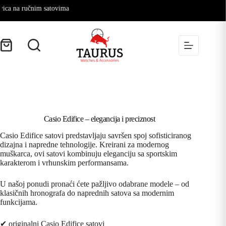
a na ručnim satovima
Casio Edifice – elegancija i preciznost
Casio Edifice satovi predstavljaju savršen spoj sofisticiranog
dizajna i napredne tehnologije. Kreirani za modernog
muškarca, ovi satovi kombinuju eleganciju sa sportskim
karakterom i vrhunskim performansama.
U našoj ponudi pronaći ćete pažljivo odabrane modele – od
klasičnih hronografa do naprednih satova sa modernim
funkcijama.
✔ originalni Casio Edifice satovi