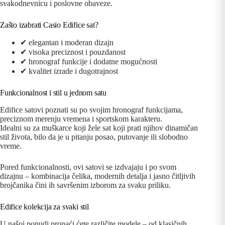
svakodnevnicu i poslovne obaveze.
Zašto izabrati Casio Edifice sat?
✔ elegantan i moderan dizajn
✔ visoka preciznost i pouzdanost
✔ hronograf funkcije i dodatne mogućnosti
✔ kvalitet izrade i dugotrajnost
Funkcionalnost i stil u jednom satu
Edifice satovi poznati su po svojim hronograf funkcijama,
preciznom merenju vremena i sportskom karakteru.
Idealni su za muškarce koji žele sat koji prati njihov dinamičan
stil života, bilo da je u pitanju posao, putovanje ili slobodno
vreme.
Pored funkcionalnosti, ovi satovi se izdvajaju i po svom
dizajnu – kombinacija čelika, modernih detalja i jasno čitljivih
brojčanika čini ih savršenim izborom za svaku priliku.
Edifice kolekcija za svaki stil
U našoj ponudi pronaći ćete različite modele – od klasičnih