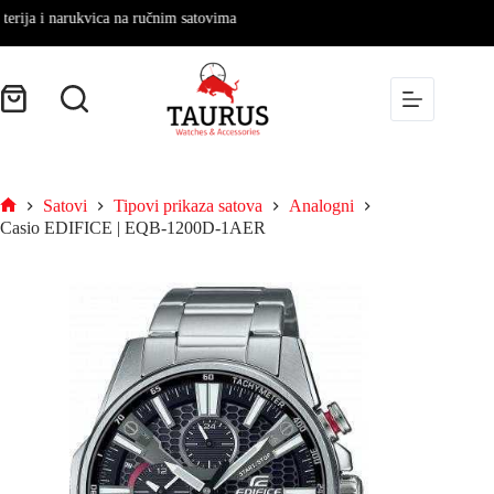
ja i narukvica na ručnim satovima
Satovi
Tipovi prikaza satova
Analogni
Casio EDIFICE | EQB-1200D-1AER