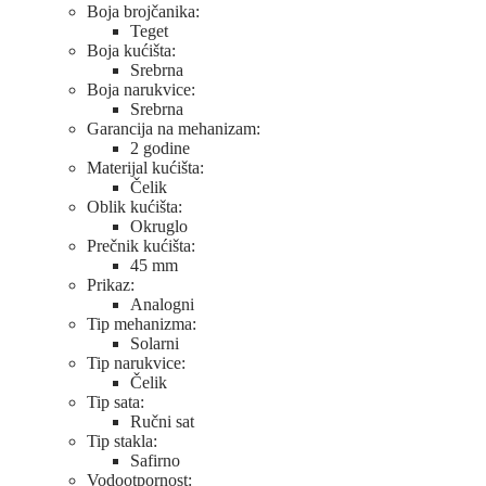
Boja brojčanika:
Teget
Boja kućišta:
Srebrna
Boja narukvice:
Srebrna
Garancija na mehanizam:
2 godine
Materijal kućišta:
Čelik
Oblik kućišta:
Okruglo
Prečnik kućišta:
45 mm
Prikaz:
Analogni
Tip mehanizma:
Solarni
Tip narukvice:
Čelik
Tip sata:
Ručni sat
Tip stakla:
Safirno
Vodootpornost: