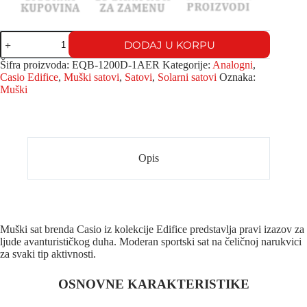
DODAJ U KORPU
Šifra proizvoda:
EQB-1200D-1AER
Kategorije:
Analogni
,
Casio Edifice
,
Muški satovi
,
Satovi
,
Solarni satovi
Oznaka:
Muški
Opis
Muški sat brenda Casio iz kolekcije Edifice predstavlja pravi izazov za
ljude avanturističkog duha. Moderan sportski sat na čeličnoj narukvici
za svaki tip aktivnosti.
OSNOVNE KARAKTERISTIKE