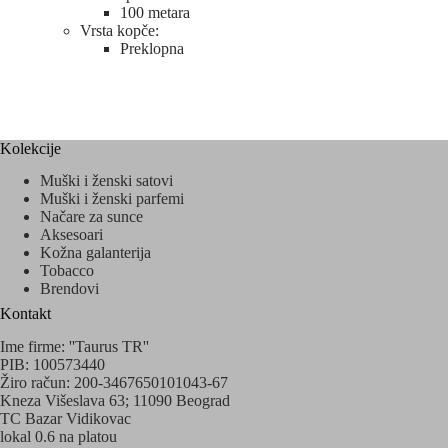
100 metara
Vrsta kopče:
Preklopna
Kolekcije
Muški i ženski satovi
Muški i ženski parfemi
Načare za sunce
Aksesoari
Kožna galanterija
Tobacco
Brendovi
Kontakt
Ime firme: ''Taurus TR''
PIB: 100573440
Žiro račun: 200-3467650101043-67
Kneza Višeslava 63; 11090 Beograd
TC Bazar Vidikovac
lokal 0.6 na platou