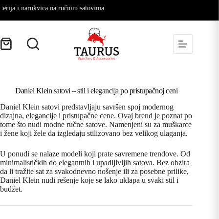
ija i narukvica na ručnim satovima
Daniel Klein satovi – stil i elegancija po pristupačnoj ceni
Daniel Klein satovi predstavljaju savršen spoj modernog
dizajna, elegancije i pristupačne cene. Ovaj brend je poznat po
tome što nudi modne ručne satove. Namenjeni su za muškarce
i žene koji žele da izgledaju stilizovano bez velikog ulaganja.
U ponudi se nalaze modeli koji prate savremene trendove. Od
minimalističkih do elegantnih i upadljivijih satova. Bez obzira
da li tražite sat za svakodnevno nošenje ili za posebne prilike,
Daniel Klein nudi rešenje koje se lako uklapa u svaki stil i
budžet.