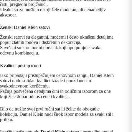
čisti, pregledni brojčanici.
Idealni su za muškarce koji žele moderan, ali nenametljiv
aksesoar.
Ženski Daniel Klein satovi
Ženski satovi su elegantni, moderni i često ukrašeni detaljima
poput zlatnih tonova i diskretnih dekoracija.
Savršeni su kao modni dodatak koji upotpunjuje svaku
odevnu kombinaciju.
Kvalitet i pristupačnost
Iako pripadaju pristupačnijem cenovnom rangu, Daniel Klein
satovi nude solidan kvalitet izrade i pouzdanost u
svakodnevnom korišćenju.
Pažnja posvećena detaljima čini ih odličnim izborom za one
koji žele dobar odnos cene i kvaliteta.
Bilo da tražite svoj prvi ručni sat ili želite da obogatite
kolekciju, Daniel Klein nudi širok izbor modela za svaki stil i
priliku.
Istražite našu ponudu
Daniel Klein satova
i pronađite model