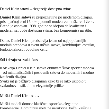
Daniel Klein satovi – elegancija dostupna svima
Daniel Klein satovi
su prepoznatljivi po modernom dizajnu,
pristupačnoj ceni i širokoj ponudi modela za muškarce i žene.
Brend je osnovan 1998. godine sa idejom da kvalitetan i
moderan sat bude dostupan svima, bez kompromisa na stilu.
Danas Daniel Klein predstavlja jedan od najpopularnijih
modnih brendova u svetu ručnih satova, kombinujući estetiku,
funkcionalnost i povoljnu cenu.
Stil i dizajn za svaki ukus
Kolekcija Daniel Klein satova obuhvata širok spektar modela
– od minimalističkih i poslovnih satova do modernih i modno
izraženih dizajna.
Svaki sat je pažljivo dizajniran kako bi se lako uklopio u
svakodnevni stil, ali i u elegantnije prilike.
Muški Daniel Klein satovi
Muški modeli donose klasične i sportsko-elegantne
kombinacije. Dominiraju metalne narukvice, kožni kaiševi i