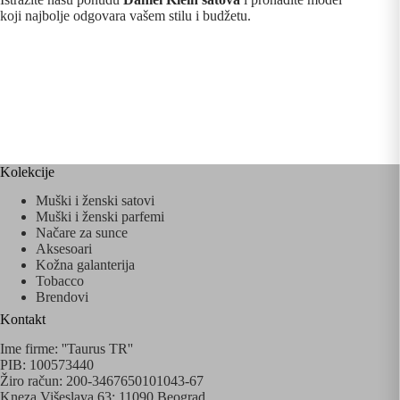
koji najbolje odgovara vašem stilu i budžetu.
Kolekcije
Muški i ženski satovi
Muški i ženski parfemi
Načare za sunce
Aksesoari
Kožna galanterija
Tobacco
Brendovi
Kontakt
Ime firme: ''Taurus TR''
PIB: 100573440
Žiro račun: 200-3467650101043-67
Kneza Višeslava 63; 11090 Beograd