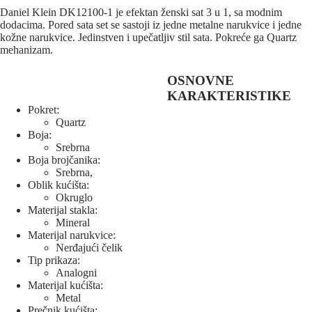
Daniel Klein DK12100-1 je efektan ženski sat 3 u 1, sa modnim
dodacima. Pored sata set se sastoji iz jedne metalne narukvice i jedne
kožne narukvice. Jedinstven i upečatljiv stil sata. Pokreće ga Quartz
mehanizam.
OSNOVNE
KARAKTERISTIKE
Pokret:
Quartz
Boja:
Srebrna
Boja brojčanika:
Srebrna,
Oblik kućišta:
Okruglo
Materijal stakla:
Mineral
Materijal narukvice:
Nerđajući čelik
Tip prikaza:
Analogni
Materijal kućišta:
Metal
Prečnik kućišta: