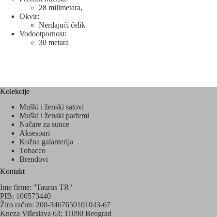
28 milimetara,
Okvir:
Nerđajući čelik
Vodootpornost:
30 metara
Kolekcije
Muški i ženski satovi
Muški i ženski parfemi
Načare za sunce
Aksesoari
Kožna galanterija
Tobacco
Brendovi
Kontakt
Ime firme: ''Taurus TR''
PIB: 100573440
Žiro račun: 200-3467650101043-67
Kneza Višeslava 63; 11090 Beograd