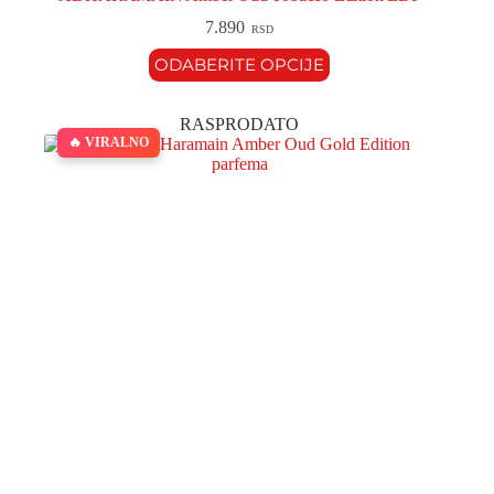
7.890
RSD
ODABERITE OPCIJE
RASPRODATO
🔥 VIRALNO