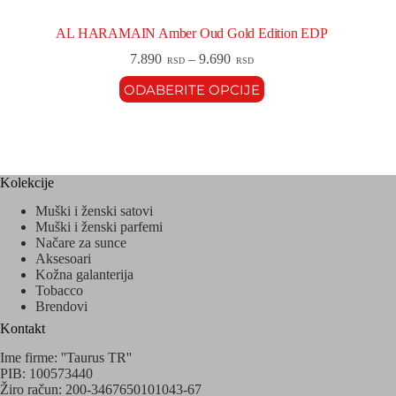
AL HARAMAIN Amber Oud Gold Edition EDP
7.890
–
9.690
RSD
RSD
ODABERITE OPCIJE
Kolekcije
Muški i ženski satovi
Muški i ženski parfemi
Načare za sunce
Aksesoari
Kožna galanterija
Tobacco
Brendovi
Kontakt
Ime firme: ''Taurus TR''
PIB: 100573440
Žiro račun: 200-3467650101043-67