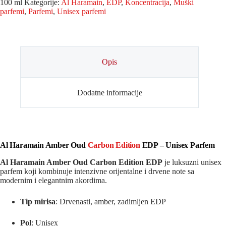
100 ml
Kategorije:
Al Haramain
,
EDP
,
Koncentracija
,
Muški
parfemi
,
Parfemi
,
Unisex parfemi
Opis
Dodatne informacije
Al Haramain Amber Oud
Carbon Edition
EDP – Unisex Parfem
Al Haramain Amber Oud Carbon Edition EDP
je luksuzni unisex
parfem koji kombinuje intenzivne orijentalne i drvene note sa
modernim i elegantnim akordima.
Tip mirisa
: Drvenasti, amber, zadimljen EDP
Pol
: Unisex