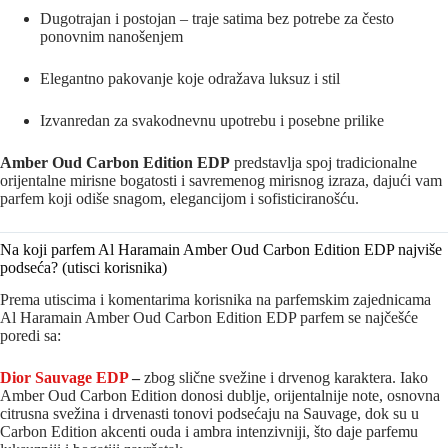
Dugotrajan i postojan – traje satima bez potrebe za često
ponovnim nanošenjem
Elegantno pakovanje koje odražava luksuz i stil
Izvanredan za svakodnevnu upotrebu i posebne prilike
Amber Oud Carbon Edition EDP
predstavlja spoj tradicionalne
orijentalne mirisne bogatosti i savremenog mirisnog izraza, dajući vam
parfem koji odiše snagom, elegancijom i sofisticiranošću.
Na koji parfem Al Haramain Amber Oud Carbon Edition EDP najviše
podseća? (utisci korisnika)
Prema utiscima i komentarima korisnika na parfemskim zajednicama
Al Haramain Amber Oud Carbon Edition EDP parfem se najčešće
poredi sa:
Dior Sauvage EDP
–
zbog slične svežine i drvenog karaktera. Iako
Amber Oud Carbon Edition donosi dublje, orijentalnije note, osnovna
citrusna svežina i drvenasti tonovi podsećaju na Sauvage, dok su u
Carbon Edition akcenti ouda i ambra intenzivniji, što daje parfemu