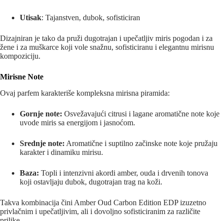
Utisak
: Tajanstven, dubok, sofisticiran
Dizajniran je tako da pruži dugotrajan i upečatljiv miris pogodan i za
žene i za muškarce koji vole snažnu, sofisticiranu i elegantnu mirisnu
kompoziciju.
Mirisne Note
Ovaj parfem karakteriše kompleksna mirisna piramida:
Gornje note:
Osvežavajući citrusi i lagane aromatične note koje
uvode miris sa energijom i jasnoćom.
Srednje note:
Aromatične i suptilno začinske note koje pružaju
karakter i dinamiku mirisu.
Baza:
Topli i intenzivni akordi amber, ouda i drvenih tonova
koji ostavljaju dubok, dugotrajan trag na koži.
Takva kombinacija čini Amber Oud Carbon Edition EDP izuzetno
privlačnim i upečatljivim, ali i dovoljno sofisticiranim za različite
prilike.