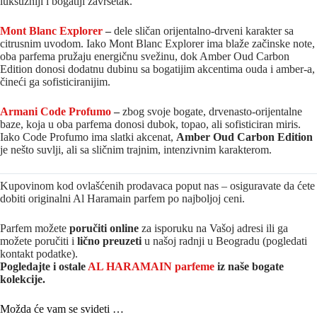
luksuzniji i bogatiji završetak.
Mont Blanc Explorer
–
dele sličan orijentalno-drveni karakter sa
citrusnim uvodom. Iako Mont Blanc Explorer ima blaže začinske note,
oba parfema pružaju energičnu svežinu, dok Amber Oud Carbon
Edition donosi dodatnu dubinu sa bogatijim akcentima ouda i amber‑a,
čineći ga sofisticiranijim.
Armani Code Profumo
–
zbog svoje bogate, drvenasto-orijentalne
baze, koja u oba parfema donosi dubok, topao, ali sofisticiran miris.
Iako Code Profumo ima slatki akcenat,
Amber Oud Carbon Edition
je nešto suvlji, ali sa sličnim trajnim, intenzivnim karakterom.
Kupovinom kod ovlašćenih prodavaca poput nas – osiguravate da ćete
dobiti originalni Al Haramain parfem po najboljoj ceni.
Parfem možete
poručiti online
za isporuku na Vašoj adresi ili ga
možete poručiti i
lično preuzeti
u našoj radnji u Beogradu (pogledati
kontakt podatke).
Pogledajte i ostale
AL HARAMAIN parfeme
iz na
še bogate
kolekcije.
Možda će vam se svideti …