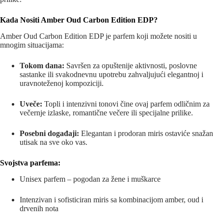
Kada Nositi Amber Oud Carbon Edition EDP?
Amber Oud Carbon Edition EDP je parfem koji možete nositi u
mnogim situacijama:
Tokom dana:
Savršen za opuštenije aktivnosti, poslovne
sastanke ili svakodnevnu upotrebu zahvaljujući elegantnoj i
uravnoteženoj kompoziciji.
Uveče:
Topli i intenzivni tonovi čine ovaj parfem odličnim za
večernje izlaske, romantične večere ili specijalne prilike.
Posebni događaji:
Elegantan i prodoran miris ostaviće snažan
utisak na sve oko vas.
Svojstva parfema:
Unisex parfem – pogodan za žene i muškarce
Intenzivan i sofisticiran miris sa kombinacijom amber, oud i
drvenih nota