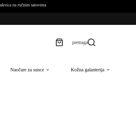
m satovima
pretraga
Naočare za sunce
Kožna galanterija
B