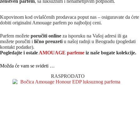
ženstven parfem
, sa luksuznim i nenametljivim potpisom.
Kupovinom kod ovlašćenih prodavaca poput nas – osiguravate da ćete
dobiti originalni Amouage parfem po najboljoj ceni.
Parfem možete
poručiti online
za isporuku na Vašoj adresi ili ga
možete poručiti i
lično preuzeti
u našoj radnji u Beogradu (pogledati
kontakt podatke).
Pogledajte i ostale
AMOUAGE parfeme
iz na
še bogate kolekcije.
Možda će vam se svideti …
RASPRODATO