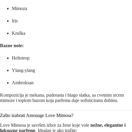
Mimoza
Iris
Kruška
Bazne note:
Heliotrop
Ylang-ylang
Ambroksan
Kompozicija je mekana, puderasta i blago slatka, sa cvetnim srcem
mimoze i toplom bazom koja parfemu daje sofisticiranu dubinu.
Zašto izabrati Amouage Love Mimosa?
Love Mimosa je savršen izbor za žene koje vole
nežne, elegantne i
luksuzne parfeme
. Idealan je ako tražite: