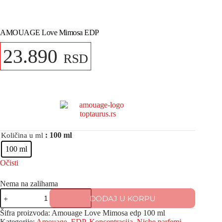
AMOUAGE Love Mimosa EDP
23.890
RSD
: 100 ml
Količina u ml
100 ml
Očisti
Nema na zalihama
DODAJ U KORPU
Šifra proizvoda:
Amouage Love Mimosa edp 100 ml
Kategorije:
Amouage
,
EDP
,
Koncentracija
,
Niche parfemi
,