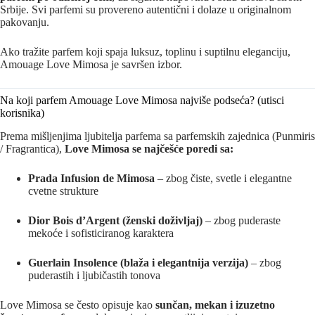
Srbije. Svi parfemi su provereno autentični i dolaze u originalnom
pakovanju.
Ako tražite parfem koji spaja luksuz, toplinu i suptilnu eleganciju,
Amouage Love Mimosa je savršen izbor.
Na koji parfem Amouage Love Mimosa najviše podseća? (utisci
korisnika)
Prema mišljenjima ljubitelja parfema sa parfemskih zajednica (Punmiris
/ Fragrantica),
Love Mimosa se najčešće poredi sa:
Prada Infusion de Mimosa
– zbog čiste, svetle i elegantne
cvetne strukture
Dior Bois d’Argent (ženski doživljaj)
– zbog puderaste
mekoće i sofisticiranog karaktera
Guerlain Insolence (blaža i elegantnija verzija)
– zbog
puderastih i ljubičastih tonova
Love Mimosa se često opisuje kao
sunčan, mekan i izuzetno