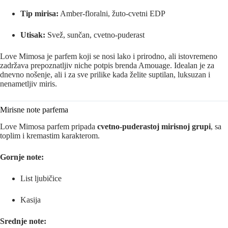
Tip mirisa:
Amber‑floralni, žuto‑cvetni EDP
Utisak:
Svež, sunčan, cvetno‑puderast
Love Mimosa je parfem koji se nosi lako i prirodno, ali istovremeno
zadržava prepoznatljiv niche potpis brenda Amouage. Idealan je za
dnevno nošenje, ali i za sve prilike kada želite suptilan, luksuzan i
nenametljiv miris.
Mirisne note parfema
Love Mimosa parfem pripada
cvetno-puderastoj mirisnoj grupi
, sa
toplim i kremastim karakterom.
Gornje note:
List ljubičice
Kasija
Srednje note: