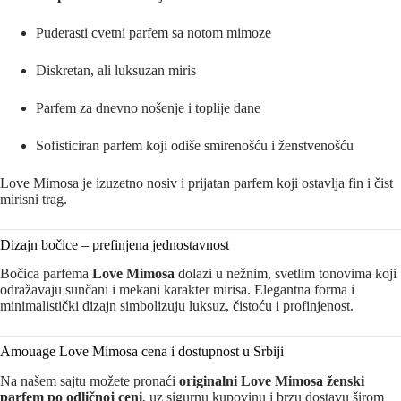
Puderasti cvetni parfem sa notom mimoze
Diskretan, ali luksuzan miris
Parfem za dnevno nošenje i toplije dane
Sofisticiran parfem koji odiše smirenošću i ženstvenošću
Love Mimosa je izuzetno nosiv i prijatan parfem koji ostavlja fin i čist
mirisni trag.
Dizajn bočice – prefinjena jednostavnost
Bočica parfema
Love Mimosa
dolazi u nežnim, svetlim tonovima koji
odražavaju sunčani i mekani karakter mirisa. Elegantna forma i
minimalistički dizajn simbolizuju luksuz, čistoću i profinjenost.
Amouage Love Mimosa cena i dostupnost u Srbiji
Na našem sajtu možete pronaći
originalni Love Mimosa ženski
parfem po odličnoj ceni
, uz sigurnu kupovinu i brzu dostavu širom