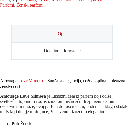
Parfemi
,
Ženski parfemi
Opis
Dodatne informacije
Amouage
Love Mimosa
– Sunčana elegancija, nežna toplina i luksuzna
ženstvenost
Amouage Love Mimosa
je luksuzni ženski parfem koji odiše
svetlošću, toplinom i sofisticiranom nežnošću. Inspirisan zlatnim
cvetovima mimoze, ovaj parfem donosi mekan, puderast i blago sladak
miris koji deluje umirujuće, ženstveno i izuzetno elegantno.
Pol:
Ženski