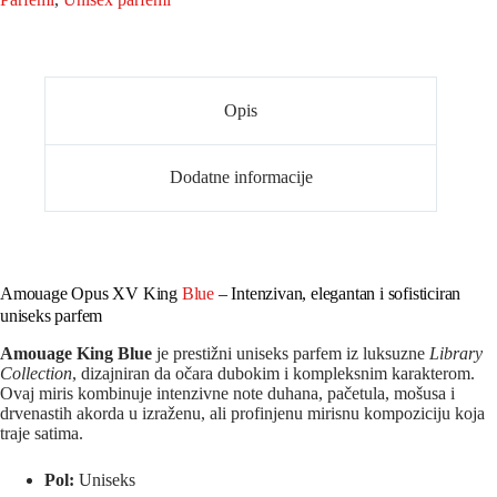
Opis
Dodatne informacije
Amouage Opus XV King
Blue
– Intenzivan, elegantan i sofisticiran
uniseks parfem
Amouage King Blue
je prestižni uniseks parfem iz luksuzne
Library
Collection
, dizajniran da očara dubokim i kompleksnim karakterom.
Ovaj miris kombinuje intenzivne note duhana, pačetula, mošusa i
drvenastih akorda u izraženu, ali profinjenu mirisnu kompoziciju koja
traje satima.
Pol:
Uniseks