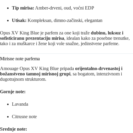
Tip mirisa:
Amber‑drveni, oud, voćni EDP
Utisak:
Kompleksan, dimno‑začinski, elegantan
Opus XV King Blue je parfem za one koji traže
dubinu, luksuz i
sofisticiranu prezentaciju mirisa
, idealan kako za posebne trenutke,
tako i za muškarce i žene koji vole snažne, jedinstvene parfeme.
Mirisne note parfema
Amouage Opus XV King Blue pripada
orijentalno-drvenastoj i
božanstveno tamnoj mirisnoj grupi
, sa bogatom, intenzivnom i
dugotrajnom strukturom.
Gornje note:
Lavanda
Citrusne note
Srednje note: