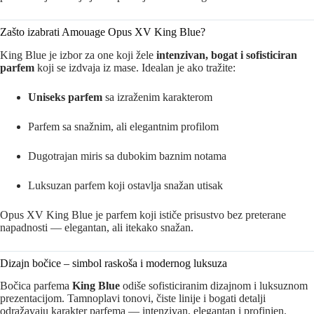
Zašto izabrati Amouage Opus XV King Blue?
King Blue je izbor za one koji žele
intenzivan, bogat i sofisticiran
parfem
koji se izdvaja iz mase. Idealan je ako tražite:
Uniseks parfem
sa izraženim karakterom
Parfem sa snažnim, ali elegantnim profilom
Dugotrajan miris sa dubokim baznim notama
Luksuzan parfem koji ostavlja snažan utisak
Opus XV King Blue je parfem koji ističe prisustvo bez preterane
napadnosti — elegantan, ali itekako snažan.
Dizajn bočice – simbol raskoša i modernog luksuza
Bočica parfema
King Blue
odiše sofisticiranim dizajnom i luksuznom
prezentacijom. Tamnoplavi tonovi, čiste linije i bogati detalji
odražavaju karakter parfema — intenzivan, elegantan i profinjen.