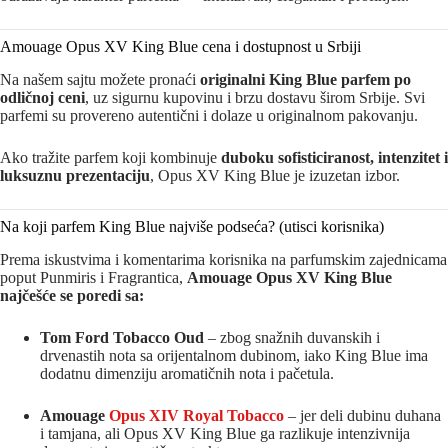
Amouage Opus XV King Blue cena i dostupnost u Srbiji
Na našem sajtu možete pronaći
originalni King Blue parfem po
odličnoj ceni
, uz sigurnu kupovinu i brzu dostavu širom Srbije. Svi
parfemi su provereno autentični i dolaze u originalnom pakovanju.
Ako tražite parfem koji kombinuje
duboku sofisticiranost, intenzitet i
luksuznu prezentaciju
, Opus XV King Blue je izuzetan izbor.
Na koji parfem King Blue najviše podseća? (utisci korisnika)
Prema iskustvima i komentarima korisnika na parfumskim zajednicama
poput Punmiris i Fragrantica,
Amouage Opus XV King Blue
najčešće se poredi sa:
Tom Ford Tobacco Oud
– zbog snažnih duvanskih i
drvenastih nota sa orijentalnom dubinom, iako King Blue ima
dodatnu dimenziju aromatičnih nota i pačetula.
Amouage
Opus XIV Royal Tobacco
– jer deli dubinu duhana
i tamjana, ali Opus XV King Blue ga razlikuje intenzivnija