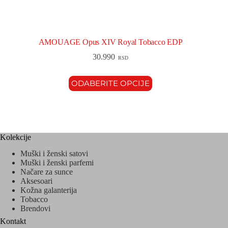
AMOUAGE Opus XIV Royal Tobacco EDP
30.990
RSD
ODABERITE OPCIJE
Kolekcije
Muški i ženski satovi
Muški i ženski parfemi
Načare za sunce
Aksesoari
Kožna galanterija
Tobacco
Brendovi
Kontakt