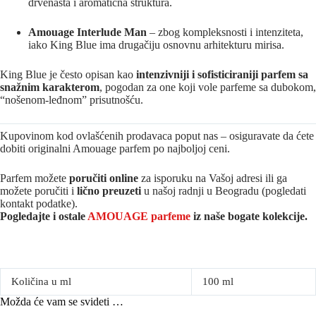
drvenasta i aromatična struktura.
Amouage Interlude Man
– zbog kompleksnosti i intenziteta,
iako King Blue ima drugačiju osnovnu arhitekturu mirisa.
King Blue je često opisan kao
intenzivniji i sofisticiraniji parfem sa
snažnim karakterom
, pogodan za one koji vole parfeme sa dubokom,
“nošenom-leđnom” prisutnošću.
Kupovinom kod ovlašćenih prodavaca poput nas – osiguravate da ćete
dobiti originalni Amouage parfem po najboljoj ceni.
Parfem možete
poručiti online
za isporuku na Vašoj adresi ili ga
možete poručiti i
lično preuzeti
u našoj radnji u Beogradu (pogledati
kontakt podatke).
Pogledajte i ostale
AMOUAGE parfeme
iz na
še bogate kolekcije.
Količina u ml
100 ml
Možda će vam se svideti …