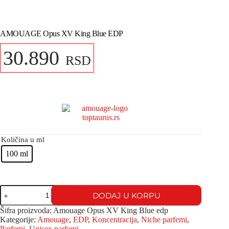
AMOUAGE Opus XV King Blue EDP
30.890
RSD
Količina u ml
100 ml
DODAJ U KORPU
Šifra proizvoda:
Amouage Opus XV King Blue edp
Kategorije:
Amouage
,
EDP
,
Koncentracija
,
Niche parfemi
,
Parfemi
,
Unisex parfemi