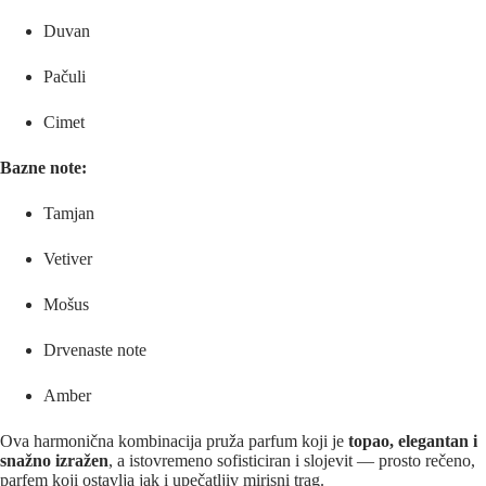
Duvan
Pačuli
Cimet
Bazne note:
Tamjan
Vetiver
Mošus
Drvenaste note
Amber
Ova harmonična kombinacija pruža parfum koji je
topao, elegantan i
snažno izražen
, a istovremeno sofisticiran i slojevit — prosto rečeno,
parfem koji ostavlja jak i upečatljiv mirisni trag.