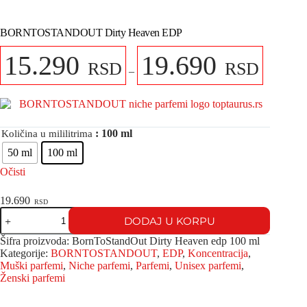
BORNTOSTANDOUT Dirty Heaven EDP
15.290
19.690
RSD
RSD
–
: 100 ml
Količina u mililitrima
50 ml
100 ml
Očisti
19.690
RSD
DODAJ U KORPU
Šifra proizvoda:
BornToStandOut Dirty Heaven edp 100 ml
Kategorije:
BORNTOSTANDOUT
,
EDP
,
Koncentracija
,
Muški parfemi
,
Niche parfemi
,
Parfemi
,
Unisex parfemi
,
Ženski parfemi