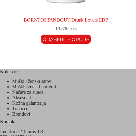
BORNTOSTANDOUT Drunk Lovers EDP
19.890
RSD
ODABERITE OPCIJE
Kolekcije
Muški i ženski satovi
Muški i ženski parfemi
Načare za sunce
Aksesoari
Kožna galanterija
Tobacco
Brendovi
Kontakt
Ime firme: ''Taurus TR''