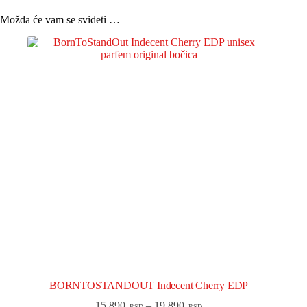
Možda će vam se svideti …
BORNTOSTANDOUT Indecent Cherry EDP
15.890
–
19.890
RSD
RSD