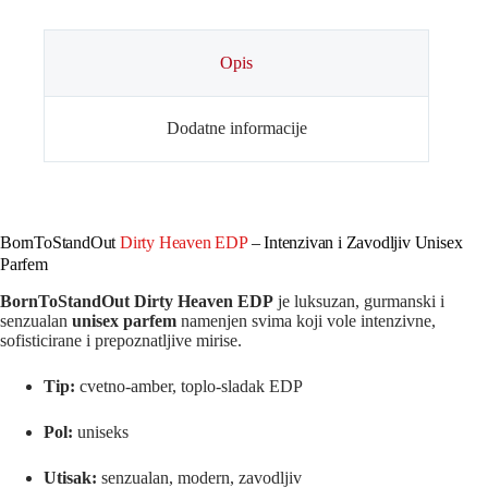
Opis
Dodatne informacije
BornToStandOut
Dirty Heaven EDP
– Intenzivan i Zavodljiv Unisex
Parfem
BornToStandOut Dirty Heaven EDP
je luksuzan, gurmanski i
senzualan
unisex parfem
namenjen svima koji vole intenzivne,
sofisticirane i prepoznatljive mirise.
Tip:
cvetno‑amber, toplo‑sladak EDP
Pol:
uniseks
Utisak:
senzualan, modern, zavodljiv