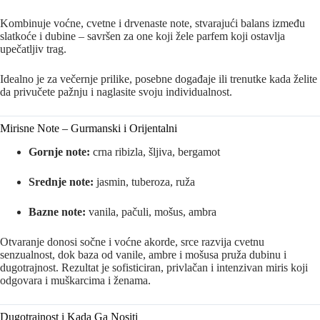
Kombinuje voćne, cvetne i drvenaste note, stvarajući balans između
slatkoće i dubine – savršen za one koji žele parfem koji ostavlja
upečatljiv trag.
Idealno je za večernje prilike, posebne događaje ili trenutke kada želite
da privučete pažnju i naglasite svoju individualnost.
Mirisne Note – Gurmanski i Orijentalni
Gornje note:
crna ribizla, šljiva, bergamot
Srednje note:
jasmin, tuberoza, ruža
Bazne note:
vanila, pačuli, mošus, ambra
Otvaranje donosi sočne i voćne akorde, srce razvija cvetnu
senzualnost, dok baza od vanile, ambre i mošusa pruža dubinu i
dugotrajnost. Rezultat je sofisticiran, privlačan i intenzivan miris koji
odgovara i muškarcima i ženama.
Dugotrajnost i Kada Ga Nositi