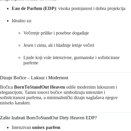
Eau de Parfum (EDP)
: visoka postojanost i dobra projekcija
Idealno za:
Večernje prilike i posebne događaje
Jesen i zimu, ali i hladnije letnje večeri
Ljude koji vole intenzivne, gurmanske i sofisticirane
parfeme
Dizajn Bočice – Luksuz i Modernost
Bočica
BornToStandOut Heaven
odiše modernim luksuzom i
elegancijom. Tamni tonovi bočice simbolizuju intenzitet i
sofisticiranost parfema, a minimalistički dizajn naglašava njegov
uniseks karakter.
Zašto Izabrati BornToStandOut Dirty Heaven EDP?
Intenzivan
unisex parfem