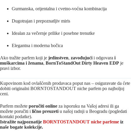
Gurmanska, orijentalna i cvetno-voćna kombinacija
Dugotrajan i prepoznatljiv miris
Idealan za večernje prilike i posebne trenutke
Elegantna i moderna bočica
Ako tražite parfem koji je
jedinstven
,
zavođujući
i odgovara
i
muškarcima i ženama
,
BornToStandOut Dirty Heaven EDP
je
pravi izbor.
Kupovinom kod ovlašćenih prodavaca poput nas – osiguravate da ćete
dobiti originalni BORNTOSTANDOUT niche parfem po najboljoj
ceni.
Parfem možete
poručiti online
za isporuku na Vašoj adresi ili ga
možete poručiti i
lično preuzeti
u našoj radnji u Beogradu (pogledati
kontakt podatke).
Istražite najpoznatije
BORNTOSTANDOUT niche parfeme
iz
naše bogate kolekcije.