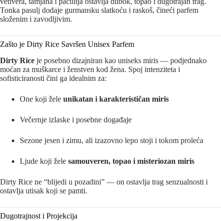
vetivera, tamjana i pačulija ostavlja dubok, topao i dugotrajan trag.
Tonka pasulj dodaje gurmansku slatkoću i raskoš, čineći parfem
složenim i zavodljivim.
Zašto je Dirty Rice Savršen Unisex Parfem
Dirty Rice
je posebno dizajniran kao uniseks miris — podjednako
moćan za muškarce i ženstven kod žena. Spoj intenziteta i
sofisticiranosti čini ga idealnim za:
One koji žele
unikatan i karakterističan miris
Večernje izlaske i posebne događaje
Sezone jesen i zimu, ali izazovno lepo stoji i tokom proleća
Ljude koji žele
samouveren, topao i misteriozan miris
Dirty Rice ne “blijedi u pozadini” — on ostavlja trag senzualnosti i
ostavlja utisak koji se pamti.
Dugotrajnost i Projekcija