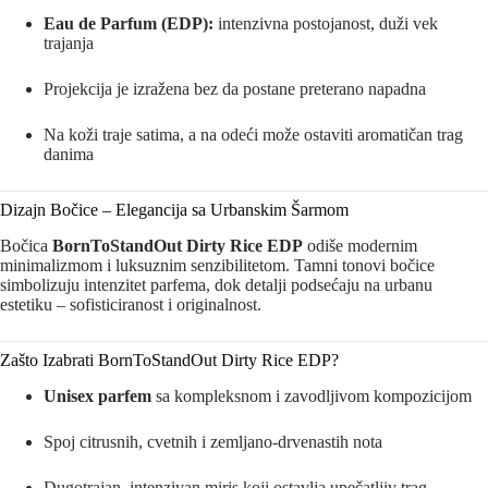
Eau de Parfum (EDP):
intenzivna postojanost, duži vek
trajanja
Projekcija je izražena bez da postane preterano napadna
Na koži traje satima, a na odeći može ostaviti aromatičan trag
danima
Dizajn Bočice – Elegancija sa Urbanskim Šarmom
Bočica
BornToStandOut Dirty Rice EDP
odiše modernim
minimalizmom i luksuznim senzibilitetom. Tamni tonovi bočice
simbolizuju intenzitet parfema, dok detalji podsećaju na urbanu
estetiku – sofisticiranost i originalnost.
Zašto Izabrati BornToStandOut Dirty Rice EDP?
Unisex parfem
sa kompleksnom i zavodljivom kompozicijom
Spoj citrusnih, cvetnih i zemljano-drvenastih nota
Dugotrajan, intenzivan miris koji ostavlja upečatljiv trag