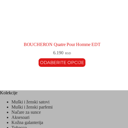
BOUCHERON Quatre Pour Homme EDT
6.190
RSD
ODABERITE OPCIJE
Kolekcije
Muški i ženski satovi
Muški i ženski parfemi
Načare za sunce
Aksesoari
Kožna galanterija
Tobacco