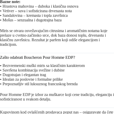
Bazne note:
• Hrastova mahovina – duboka i klasična osnova
• Vetiver – suva i sofisticirana drvenasta nota
• Sandalovina – kremasta i topla završnica
• Mošus – senzualna i dugotrajna baza
Miris se otvara osvežavajućim citrusima i aromatičnim notama koje
prelaze u cvetno-začinsko srce, dok baza donosi toplu, drvenastu i
klasičnu završnicu. Rezultat je parfem koji odiše elegancijom i
tradicijom.
Zašto odabrati Boucheron Pour Homme EDP?
• Bezvremenski muški miris sa klasičnim karakterom
• Savršena kombinacija svežine i dubine
• Dugotrajan i elegantan trag
• Idealan za poslovne i formalne prilike
• Prepoznatljiv stil luksuznog francuskog brenda
Pour Homme EDP je izbor za muškarce koji cene tradiciju, eleganciju i
sofisticiranost u svakom detalju.
Kupovinom kod ovlašćenih prodavaca poput nas – osiguravate da ćete