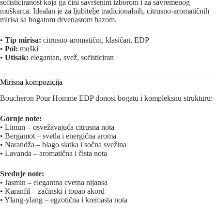
sofisticiranost koja ga čini savršenim izborom i za savremenog
muškarca. Idealan je za ljubitelje tradicionalnih, citrusno-aromatičnih
mirisa sa bogatom drvenastom bazom.
•
Tip mirisa:
citrusno-aromatični, klasičan, EDP
•
Pol:
muški
•
Utisak:
elegantan, svež, sofisticiran
Mirisna kompozicija
Boucheron Pour Homme EDP donosi bogatu i kompleksnu strukturu:
Gornje note:
• Limun – osvežavajuća citrusna nota
• Bergamot – svetla i energična aroma
• Narandža – blago slatka i sočna svežina
• Lavanda – aromatična i čista nota
Srednje note:
• Jasmin – elegantna cvetna nijansa
• Karanfil – začinski i topao akord
• Ylang-ylang – egzotična i kremasta nota