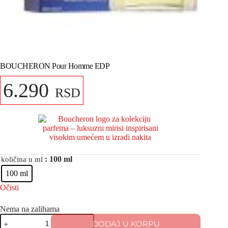
BOUCHERON Pour Homme EDP
6.290
RSD
: 100 ml
količina u ml
100 ml
Očisti
Nema na zalihama
DODAJ U KORPU