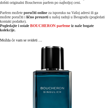
dobiti originalni Boucheron parfem po najboljoj ceni.
Parfem možete
poručiti online
za isporuku na Vašoj adresi ili ga
možete poručiti i
lično preuzeti
u našoj radnji u Beogradu (pogledati
kontakt podatke).
Pogledajte i ostale
BOUCHERON parfeme
iz naše bogate
kolekcije.
Možda će vam se svideti …