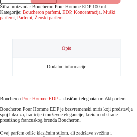
Šifra proizvoda:
Boucheron Pour Homme EDP 100 ml
Kategorije:
Boucheron parfemi
,
EDP
,
Koncentracija
,
Muški
parfemi
,
Parfemi
,
Ženski parfemi
Opis
Dodatne informacije
Boucheron
Pour Homme EDP
– klasičan i elegantan muški parfem
Boucheron Pour Homme EDP je bezvremenski miris koji predstavlja
spoj luksuza, tradicije i muževne elegancije, kreiran od strane
prestižnog francuskog brenda
Boucheron
.
Ovaj parfem odiše klasičnim stilom, ali zadržava svežinu i