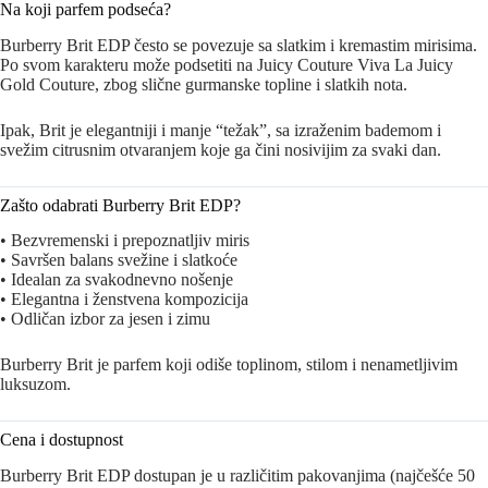
Na koji parfem podseća?
Burberry Brit EDP često se povezuje sa slatkim i kremastim mirisima.
Po svom karakteru može podsetiti na
Juicy Couture Viva La Juicy
Gold Couture
, zbog slične gurmanske topline i slatkih nota.
Ipak, Brit je elegantniji i manje “težak”, sa izraženim bademom i
svežim citrusnim otvaranjem koje ga čini nosivijim za svaki dan.
Zašto odabrati Burberry Brit EDP?
• Bezvremenski i prepoznatljiv miris
• Savršen balans svežine i slatkoće
• Idealan za svakodnevno nošenje
• Elegantna i ženstvena kompozicija
• Odličan izbor za jesen i zimu
Burberry Brit je parfem koji odiše toplinom, stilom i nenametljivim
luksuzom.
Cena i dostupnost
Burberry Brit EDP dostupan je u različitim pakovanjima (najčešće 50