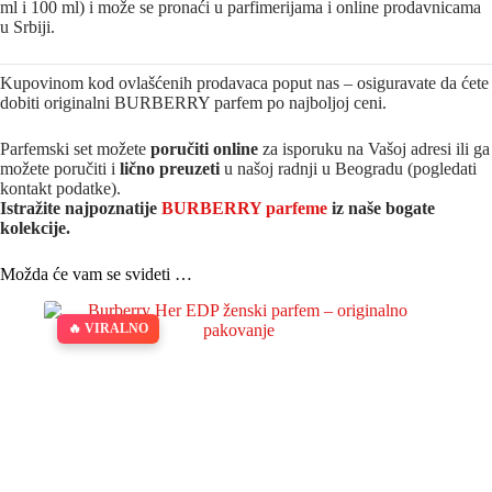
ml i 100 ml) i može se pronaći u parfimerijama i online prodavnicama
u Srbiji.
Kupovinom kod ovlašćenih prodavaca poput nas – osiguravate da ćete
dobiti originalni BURBERRY parfem po najboljoj ceni.
Parfemski set možete
poručiti online
za isporuku na Vašoj adresi ili ga
možete poručiti i
lično preuzeti
u našoj radnji u Beogradu (pogledati
kontakt podatke).
Istražite najpoznatije
BURBERRY parfeme
iz naše bogate
kolekcije.
Možda će vam se svideti …
🔥 VIRALNO