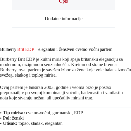
Opis
Dodatne informacije
Burberry
Brit EDP
– elegantan i ženstven cvetno-voćni parfem
Burberry Brit EDP je kultni miris koji spaja britansku eleganciju sa
modernom, razigranom senzualnošću. Kreiran od strane brenda
Burberry
, ovaj parfem je savršen izbor za žene koje vole balans između
svežeg, slatkog i toplog mirisa.
Ovaj parfem je lansiran 2003. godine i veoma brzo je postao
prepoznatljiv po svojoj kombinaciji voćnih, bademastih i vanilastih
nota koje stvaraju nežan, ali upečatljiv mirisni trag.
•
Tip mirisa:
cvetno-voćni, gurmanski, EDP
•
Pol:
ženski
•
Utisak:
topao, sladak, elegantan