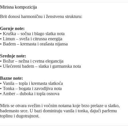
Mirisna kompozicija
Brit donosi harmoničnu i ženstvenu strukturu:
Gornje note:
• Kruška – sočna i blago slatka nota
• Limun – sveža i citrusna energija
• Badem – kremasta i orašasta nijansa
Srednje note:
• Božur – nežna i cvetna elegancija
• Ušećereni badem – slatka i gurmanska nota
Bazne note:
• Vanila – topla i kremasta slatkoća
• Tonka – bogata i zavodljiva nota
• Amber – duboka i topla osnova
Miris se otvara svežim i voćnim notama koje brzo prelaze u slatko,
bademasto srce. U bazi dominiraju vanila i tonka, dajući parfemu
toplinu i dugotrajnost.