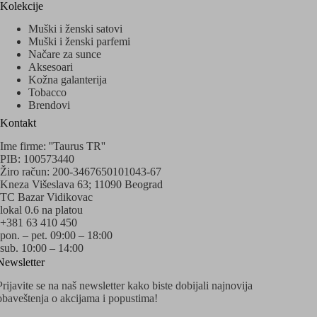
Kolekcije
Muški i ženski satovi
Muški i ženski parfemi
Načare za sunce
Aksesoari
Kožna galanterija
Tobacco
Brendovi
Kontakt
Ime firme: ''Taurus TR''
PIB: 100573440
Žiro račun: 200-3467650101043-67
Kneza Višeslava 63; 11090 Beograd
TC Bazar Vidikovac
lokal 0.6 na platou
+381 63 410 450
pon. – pet. 09:00 – 18:00
sub. 10:00 – 14:00
Newsletter
Prijavite se na naš newsletter kako biste dobijali najnovija
obaveštenja o akcijama i popustima!