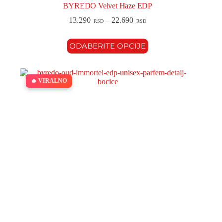
BYREDO Velvet Haze EDP
13.290
–
22.690
RSD
RSD
ODABERITE OPCIJE
🔥 VIRALNO