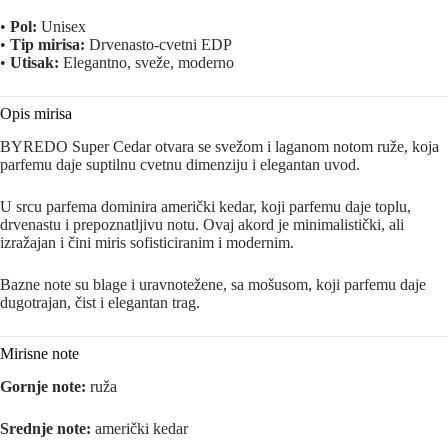
•
Pol:
Unisex
•
Tip mirisa:
Drvenasto-cvetni EDP
•
Utisak:
Elegantno, sveže, moderno
Opis mirisa
BYREDO Super Cedar otvara se svežom i laganom notom ruže, koja
parfemu daje suptilnu cvetnu dimenziju i elegantan uvod.
U srcu parfema dominira američki kedar, koji parfemu daje toplu,
drvenastu i prepoznatljivu notu. Ovaj akord je minimalistički, ali
izražajan i čini miris sofisticiranim i modernim.
Bazne note su blage i uravnotežene, sa mošusom, koji parfemu daje
dugotrajan, čist i elegantan trag.
Mirisne note
Gornje note:
ruža
Srednje note:
američki kedar