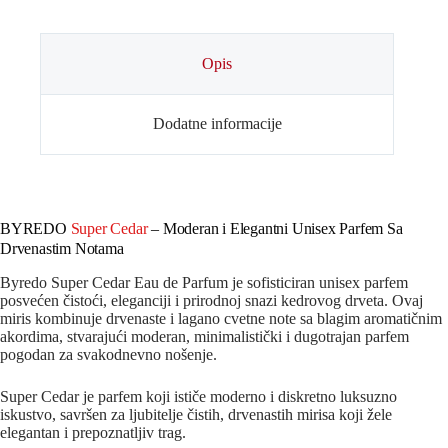
Opis
Dodatne informacije
BYREDO
Super Cedar
– Moderan i Elegantni Unisex Parfem Sa
Drvenastim Notama
Byredo Super Cedar Eau de Parfum je sofisticiran unisex parfem
posvećen čistoći, eleganciji i prirodnoj snazi kedrovog drveta. Ovaj
miris kombinuje drvenaste i lagano cvetne note sa blagim aromatičnim
akordima, stvarajući moderan, minimalistički i dugotrajan parfem
pogodan za svakodnevno nošenje.
Super Cedar je parfem koji ističe moderno i diskretno luksuzno
iskustvo, savršen za ljubitelje čistih, drvenastih mirisa koji žele
elegantan i prepoznatljiv trag.