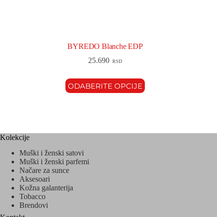
BYREDO Blanche EDP
25.690
RSD
ODABERITE OPCIJE
Kolekcije
Muški i ženski satovi
Muški i ženski parfemi
Načare za sunce
Aksesoari
Kožna galanterija
Tobacco
Brendovi