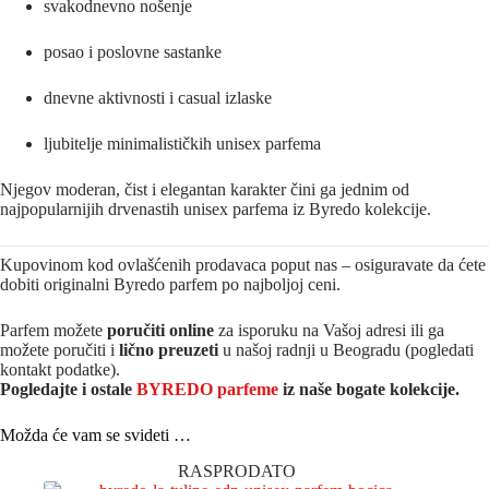
svakodnevno nošenje
posao i poslovne sastanke
dnevne aktivnosti i casual izlaske
ljubitelje minimalističkih unisex parfema
Njegov moderan, čist i elegantan karakter čini ga jednim od
najpopularnijih drvenastih unisex parfema iz Byredo kolekcije.
Kupovinom kod ovlašćenih prodavaca poput nas – osiguravate da ćete
dobiti originalni Byredo parfem po najboljoj ceni.
Parfem možete
poručiti online
za isporuku na Vašoj adresi ili ga
možete poručiti i
lično preuzeti
u našoj radnji u Beogradu (pogledati
kontakt podatke).
Pogledajte i ostale
BYREDO parfeme
iz na
še bogate kolekcije.
Možda će vam se svideti …
RASPRODATO