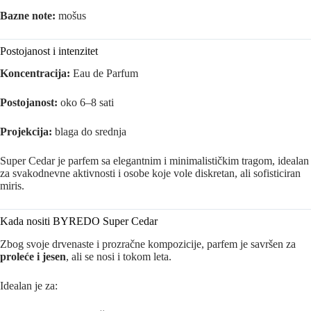
Bazne note:
mošus
Postojanost i intenzitet
Koncentracija:
Eau de Parfum
Postojanost:
oko 6–8 sati
Projekcija:
blaga do srednja
Super Cedar je parfem sa elegantnim i minimalističkim tragom, idealan
za svakodnevne aktivnosti i osobe koje vole diskretan, ali sofisticiran
miris.
Kada nositi BYREDO Super Cedar
Zbog svoje drvenaste i prozračne kompozicije, parfem je savršen za
proleće i jesen
, ali se nosi i tokom leta.
Idealan je za: