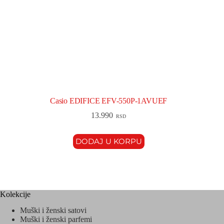
Casio EDIFICE EFV-550P-1AVUEF
13.990
RSD
DODAJ U KORPU
Kolekcije
Muški i ženski satovi
Muški i ženski parfemi