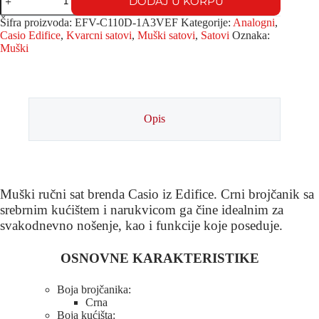
DODAJ U KORPU
Šifra proizvoda:
EFV-C110D-1A3VEF
Kategorije:
Analogni
,
Casio Edifice
,
Kvarcni satovi
,
Muški satovi
,
Satovi
Oznaka:
Muški
Opis
Muški ručni sat brenda Casio iz Edifice. Crni brojčanik sa
srebrnim kućištem i narukvicom ga čine idealnim za
svakodnevno nošenje, kao i funkcije koje poseduje.
OSNOVNE KARAKTERISTIKE
Boja brojčanika:
Crna
Boja kućišta: