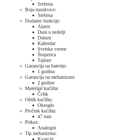
Srebrna
Boja narukvice:
Srebrna
Dodatne funkcije:
Alarm
Dani u nedelji
Datum
Kalendar
Svetsko vreme
Štoperica
Tajmer
Garancija na baterije:
1 godina
Garancija na mehanizam:
2 godine
Materijal kućišta:
Čelik
Oblik kućišta:
Okruglo
Prečnik kućišta:
47 mm
Prikaz:
Analogni
Tip mehanizma:
Kvarcni