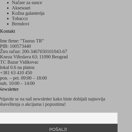
Načare za sunce
Aksesoari
Kožna galanterija
Tobacco
Brendovi
Kontakt
Ime firme: ''Taurus TR''
PIB: 100573440
Žiro račun: 200-3467650101043-67
Kneza Višeslava 63; 11090 Beograd
TC Bazar Vidikovac
lokal 0.6 na platou
+381 63 410 450
pon. – pet. 09:00 – 18:00
sub. 10:00 – 14:00
Newsletter
Prijavite se na naš newsletter kako biste dobijali najnovija
obaveštenja o akcijama i popustima!