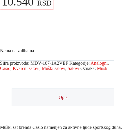
10.540
RSD
Nema na zalihama
Šifra proizvoda:
MDV-107-1A2VEF
Kategorije:
Analogni
,
Casio
,
Kvarcni satovi
,
Muški satovi
,
Satovi
Oznaka:
Muški
Opis
Muški sat brenda Casio namenjen za aktivne ljude sportskog duha.