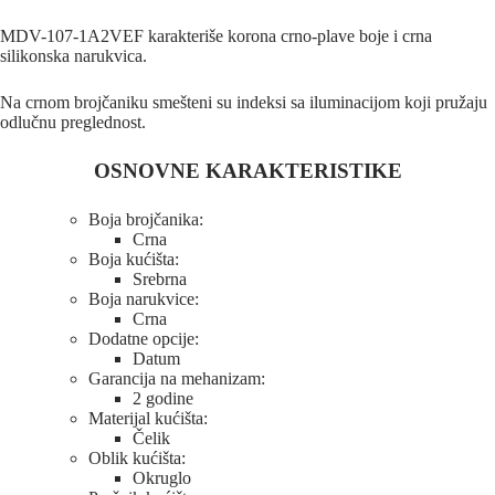
MDV-107-1A2VEF karakteriše korona crno-plave boje i crna
silikonska narukvica.
Na crnom brojčaniku smešteni su indeksi sa iluminacijom koji pružaju
odlučnu preglednost.
OSNOVNE KARAKTERISTIKE
Boja brojčanika:
Crna
Boja kućišta:
Srebrna
Boja narukvice:
Crna
Dodatne opcije:
Datum
Garancija na mehanizam:
2 godine
Materijal kućišta:
Čelik
Oblik kućišta:
Okruglo