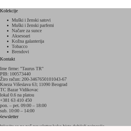
Kolekcije
Muški i ženski satovi
Muški i ženski parfemi
Načare za sunce
Aksesoari
Kožna galanterija
Tobacco
Brendovi
Kontakt
Ime firme: ''Taurus TR''
PIB: 100573440
Žiro račun: 200-3467650101043-67
Kneza Višeslava 63; 11090 Beograd
TC Bazar Vidikovac
lokal 0.6 na platou
+381 63 410 450
pon. – pet. 09:00 – 18:00
sub. 10:00 – 14:00
Newsletter
Prijavite se na naš newsletter kako biste dobijali najnovija