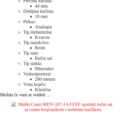
Prečnik kućišta:
44 mm
Debljina kućista:
10 mm
Prikaz:
Analogni
Tip mehanizma:
Kvarcni
Tip narukvice:
Resin
Tip sata:
Ručni sat
Tip stakla:
Mineralno
Vodootpornost:
200 metara
Vrsta kopče:
Klasična
Možda će vam se svideti …