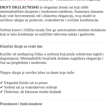
DKNY
DK1L017M1045
je elegantan ženski sat koji odiše
minimalističkim dizajnom i modernom estetikom. Namenjen damama
koje vole bezvremenski stil i diskretnu eleganciju, ovaj model se
savršeno uklapa uz poslovne, svakodnevne i svečane kombinacije.
Srebrni tonovi i čelična izrada čine ga univerzalnim modnim dodatkom
koji se lako kombinuje sa različitim stilovima nakita i garderobe.
Klasičan dizajn za svaki dan
Kućište od nerđajućeg čelika u srebrnoj boji pruža sofisticiran izgled i
dugotrajnost. Minimalistički brojčanik dodatno naglašava eleganciju i
čini sat preglednim i modernim.
Njegov dizajn je savršen izbor za dame koje traže:
✔ Elegantni ženski sat za posao
✔ Srebrni sat za svakodnevno nošenje
✔ Diskretan, ali luksuzan modni dodatak
Pouzdanost i funkcionalnost