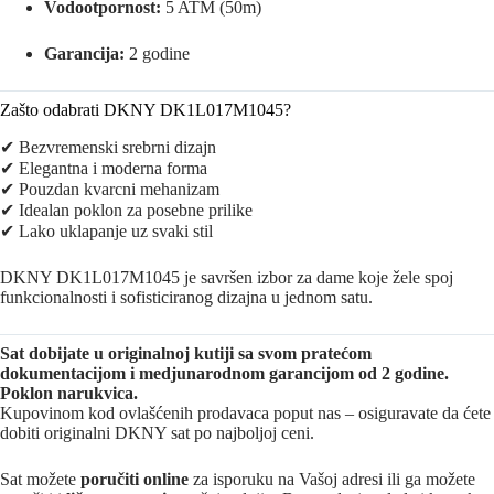
Vodootpornost:
5 ATM (50m)
Garancija:
2 godine
Zašto odabrati DKNY DK1L017M1045?
✔ Bezvremenski srebrni dizajn
✔ Elegantna i moderna forma
✔ Pouzdan kvarcni mehanizam
✔ Idealan poklon za posebne prilike
✔ Lako uklapanje uz svaki stil
DKNY DK1L017M1045 je savršen izbor za dame koje žele spoj
funkcionalnosti i sofisticiranog dizajna u jednom satu.
Sat dobijate u originalnoj kutiji sa svom pratećom
dokumentacijom i medjunarodnom garancijom od 2 godine.
Poklon narukvica.
Kupovinom kod ovlašćenih prodavaca poput nas – osiguravate da ćete
dobiti originalni DKNY sat po najboljoj ceni.
Sat možete
poručiti online
za isporuku na Vašoj adresi ili ga možete