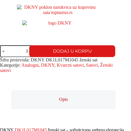
DODAJ U KORPU
Šifra proizvoda:
DKNY DK1L017M1045 ženski sat
Kategorije:
Analogni
,
DKNY
,
Kvarcni satovi
,
Satovi
,
Ženski
satovi
Opis
DKNY
DK1L017M1045
ženski sat – sofisticirana srebrna elegancija