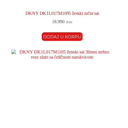
DKNY DK1L017M1095 ženski ručni sat
18.990
RSD
DODAJ U KORPU