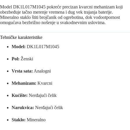
Model DK1L017M1045 pokreće precizan kvarcni mehanizam koji
obezbeđuje tačno merenje vremena i dug vek trajanja baterije.
Mineralno staklo štiti brojčanik od ogrebotina, dok vodootpornost
omogućava bezbrižno nošenje u svakodnevnim uslovima.
Tehničke karakteristike
Model:
DK1L017M1045
Pol:
Ženski
Vrsta sata:
Analogni
Mehanizam:
Kvarcni
Kućište:
Nerđajući čelik
Narukvica:
Nerđajući čelik
Staklo:
Mineralno