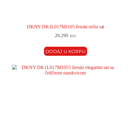
DKNY DK1L017M1105 ženski ručni sat
20.290
RSD
DODAJ U KORPU