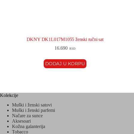
DKNY DK1L017M1055 ženski ručni sat
16.690
RSD
DODAJ U KORPU
Kolekcije
Muški i ženski satovi
Muški i ženski parfemi
Načare za sunce
Aksesoari
Kožna galanterija
Tobacco