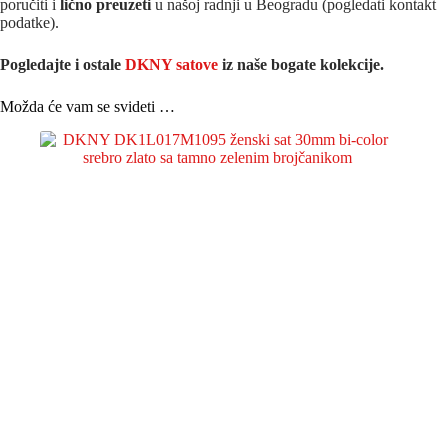
poručiti i
lično preuzeti
u našoj radnji u Beogradu (pogledati kontakt
podatke).
Pogledajte i ostale
DKNY satove
iz na
še bogate kolekcije.
Možda će vam se svideti …