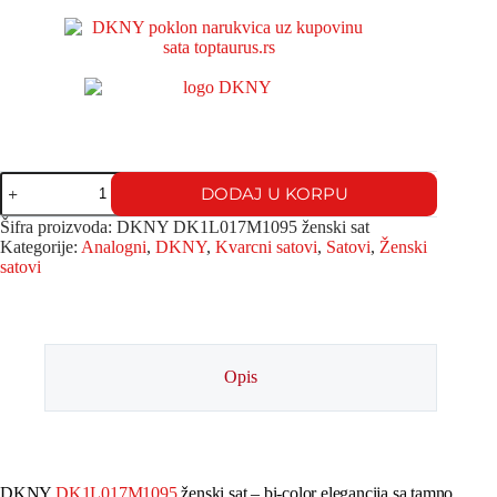
DODAJ U KORPU
Šifra proizvoda:
DKNY DK1L017M1095 ženski sat
Kategorije:
Analogni
,
DKNY
,
Kvarcni satovi
,
Satovi
,
Ženski
satovi
Opis
DKNY
DK1L017M1095
ženski sat – bi-color elegancija sa tamno