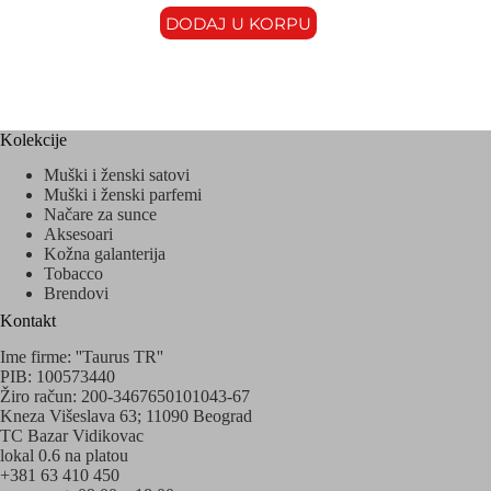
DODAJ U KORPU
Kolekcije
Muški i ženski satovi
Muški i ženski parfemi
Načare za sunce
Aksesoari
Kožna galanterija
Tobacco
Brendovi
Kontakt
Ime firme: ''Taurus TR''
PIB: 100573440
Žiro račun: 200-3467650101043-67
Kneza Višeslava 63; 11090 Beograd
TC Bazar Vidikovac
lokal 0.6 na platou
+381 63 410 450