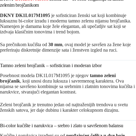
zelenim brojčanikom
DKNY
DK1L017M1095
je sofisticiran ženski sat koji kombinuje
luksuznu bi-color izradu i modernu tamno zelenu nijansu brojčanika.
Namenjen je damama koje žele elegantan, ali upečatljiv sat koji se
izdvaja klasičnim tonovima i trend bojom.
Sa prečnikom kućišta od
30 mm
, ovaj model je savršen za žene koje
preferiraju diskretnije dimenzije sata i ženstven izgled na ruci.
Tamno zeleni brojčanik – sofisticiran i moderan izbor
Posebnost modela DK1L017M1095 je njegov
tamno zeleni
brojčanik
, koji unosi dozu luksuza i savremenog karaktera. Ova
nijansa se savršeno kombinuje sa srebrnim i zlatnim tonovima kućišta i
narukvice, stvarajući elegantan kontrast.
Zeleni brojčanik je trenutno jedan od najtraženijih trendova u svetu
ženskih satova, jer daje dubinu i karakter celokupnom dizajnu.
Bi-color kućište i narukvica – srebro i zlato u savršenom balansu
Kućište i narukvica izrađeni su od
nerđajućeg čelika u dve boje –