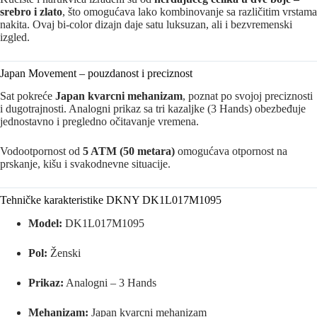
srebro i zlato
, što omogućava lako kombinovanje sa različitim vrstama
nakita. Ovaj bi-color dizajn daje satu luksuzan, ali i bezvremenski
izgled.
Japan Movement – pouzdanost i preciznost
Sat pokreće
Japan kvarcni mehanizam
, poznat po svojoj preciznosti
i dugotrajnosti. Analogni prikaz sa tri kazaljke (3 Hands) obezbeđuje
jednostavno i pregledno očitavanje vremena.
Vodootpornost od
5 ATM (50 metara)
omogućava otpornost na
prskanje, kišu i svakodnevne situacije.
Tehničke karakteristike DKNY DK1L017M1095
Model:
DK1L017M1095
Pol:
Ženski
Prikaz:
Analogni – 3 Hands
Mehanizam:
Japan kvarcni mehanizam