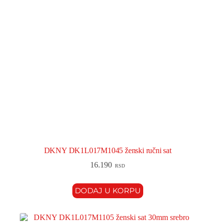
DKNY DK1L017M1045 ženski ručni sat
16.190
RSD
DODAJ U KORPU