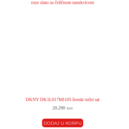
DKNY DK1L017M1105 ženski ručni sat
20.290
RSD
DODAJ U KORPU