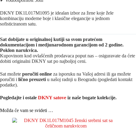
✔ Vodootpornost 50m
DKNY DK1L017M1095 je idealan izbor za žene koje žele
kombinaciju moderne boje i klasične elegancije u jednom
sofisticiranom satu.
Sat dobijate u originalnoj kutiji sa svom pratećom
dokumentacijom i medjunarodnom garancijom od 2 godine.
Poklon narukvica.
Kupovinom kod ovlašćenih prodavaca poput nas – osiguravate da ćete
dobiti originalni DKNY sat po najboljoj ceni.
Sat možete
poručiti online
za isporuku na Vašoj adresi ili ga možete
poručiti i
lično preuzeti
u našoj radnji u Beogradu (pogledati kontakt
podatke).
Pogledajte i ostale
DKNY satove
iz na
še bogate kolekcije.
Možda će vam se svideti …