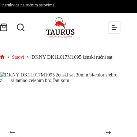
arukvica na ručnim satovima
Satovi
DKNY DK1L017M1095 ženski ručni sat