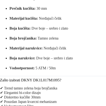
Prečnik kućišta:
30 mm
Materijal kućišta:
Nerđajući čelik
Boja kućišta:
Dve boje – srebro i zlato
Boja brojčanika:
Tamno zelena
Materijal narukvice:
Nerđajući čelik
Boja narukvice:
Dve boje – srebro i zlato
Vodootpornost:
5 ATM / 50m
Zašto izabrati DKNY DK1L017M1095?
✔ Trend tamno zelena boja brojčanika
✔ Elegantni bi-color dizajn
✔ Diskretno kućište 30mm
✔ Pouzdan Japan kvarcni mehanizam