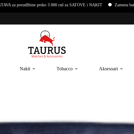
o 3.000 rsd za SATOVE i NAKIT
Zamena baterija i narukvica na ruč
Nakit
Tobacco
Aksesoari