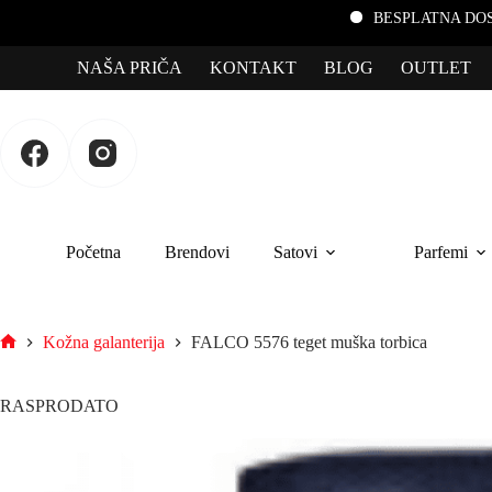
BESPLATNA DOSTAVA za porudžbine prek
NAŠA PRIČA
KONTAKT
BLOG
OUTLET
Početna
Brendovi
Satovi
Parfemi
Kožna galanterija
FALCO 5576 teget muška torbica
RASPRODATO