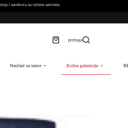
nim satovima
pretraga
Naočare za sunce
Kožna galanterija
B