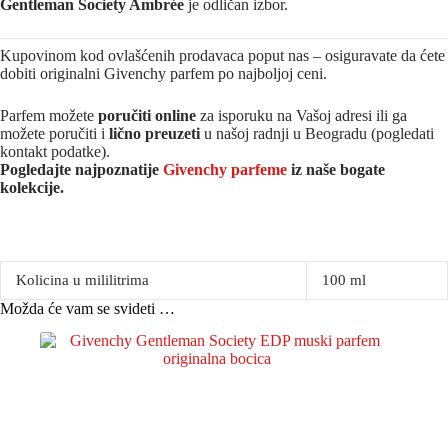
Gentleman Society Ambrée
je odličan izbor.
Kupovinom kod ovlašćenih prodavaca poput nas – osiguravate da ćete
dobiti originalni Givenchy parfem po najboljoj ceni.
Parfem možete
poručiti online
za isporuku na Vašoj adresi ili ga
možete poručiti i
lično preuzeti
u našoj radnji u Beogradu (pogledati
kontakt podatke).
Pogledajte najpoznatije
Givenchy parfeme
iz naše bogate
kolekcije.
Kolicina u mililitrima
100 ml
Možda će vam se svideti …