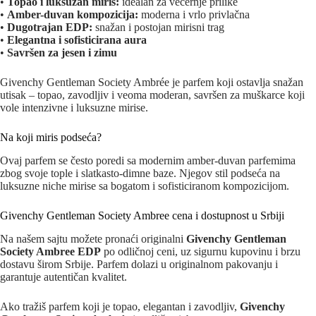
•
Topao i luksuzan miris:
idealan za večernje prilike
•
Amber-duvan kompozicija:
moderna i vrlo privlačna
•
Dugotrajan EDP:
snažan i postojan mirisni trag
•
Elegantna i sofisticirana aura
•
Savršen za jesen i zimu
Givenchy Gentleman Society Ambrée je parfem koji ostavlja snažan
utisak – topao, zavodljiv i veoma moderan, savršen za muškarce koji
vole intenzivne i luksuzne mirise.
Na koji miris podseća?
Ovaj parfem se često poredi sa modernim amber-duvan parfemima
zbog svoje tople i slatkasto-dimne baze. Njegov stil podseća na
luksuzne niche mirise sa bogatom i sofisticiranom kompozicijom.
Givenchy Gentleman Society Ambree cena i dostupnost u Srbiji
Na našem sajtu možete pronaći originalni
Givenchy Gentleman
Society Ambree EDP
po odličnoj ceni, uz sigurnu kupovinu i brzu
dostavu širom Srbije. Parfem dolazi u originalnom pakovanju i
garantuje autentičan kvalitet.
Ako tražiš parfem koji je topao, elegantan i zavodljiv,
Givenchy