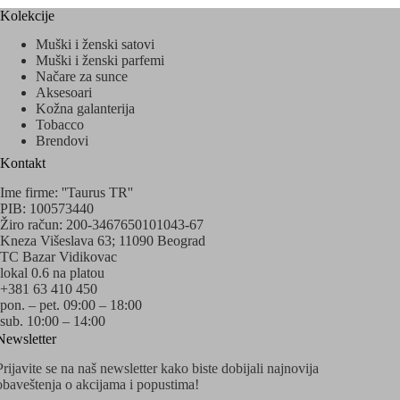
Kolekcije
Muški i ženski satovi
Muški i ženski parfemi
Načare za sunce
Aksesoari
Kožna galanterija
Tobacco
Brendovi
Kontakt
Ime firme: ''Taurus TR''
PIB: 100573440
Žiro račun: 200-3467650101043-67
Kneza Višeslava 63; 11090 Beograd
TC Bazar Vidikovac
lokal 0.6 na platou
+381 63 410 450
pon. – pet. 09:00 – 18:00
sub. 10:00 – 14:00
Newsletter
Prijavite se na naš newsletter kako biste dobijali najnovija
obaveštenja o akcijama i popustima!