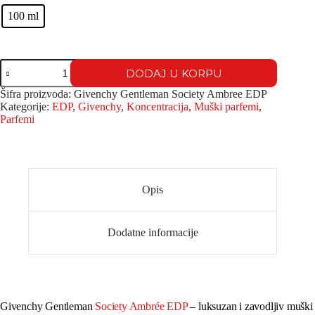
100 ml
DODAJ U KORPU
Šifra proizvoda:
Givenchy Gentleman Society Ambree EDP
Kategorije:
EDP
,
Givenchy
,
Koncentracija
,
Muški parfemi
,
Parfemi
Opis
Dodatne informacije
Givenchy Gentleman
Society Ambrée EDP
– luksuzan i zavodljiv muški