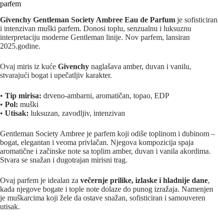
parfem
Givenchy Gentleman Society Ambree Eau de Parfum
je sofisticiran
i intenzivan muški parfem. Donosi toplu, senzualnu i luksuznu
interpretaciju moderne Gentleman linije. Nov parfem, lansiran
2025.godine.
Ovaj miris iz kuće
Givenchy
naglašava amber, duvan i vanilu,
stvarajući bogat i upečatljiv karakter.
•
Tip mirisa:
drveno-ambarni, aromatičan, topao, EDP
•
Pol:
muški
•
Utisak:
luksuzan, zavodljiv, intenzivan
Gentleman Society Ambree je parfem koji odiše toplinom i dubinom –
bogat, elegantan i veoma privlačan. Njegova kompozicija spaja
aromatične i začinske note sa toplim amber, duvan i vanila akordima.
Stvara se snažan i dugotrajan mirisni trag.
Ovaj parfem je idealan za
večernje prilike, izlaske i hladnije dane
,
kada njegove bogate i tople note dolaze do punog izražaja. Namenjen
je muškarcima koji žele da ostave snažan, sofisticiran i samouveren
utisak.