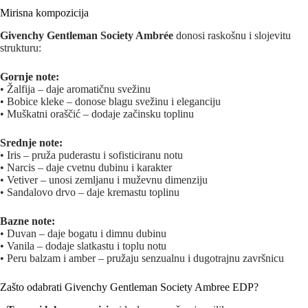
Mirisna kompozicija
Givenchy Gentleman Society Ambrée
donosi raskošnu i slojevitu
strukturu:
Gornje note:
• Žalfija – daje aromatičnu svežinu
• Bobice kleke – donose blagu svežinu i eleganciju
• Muškatni oraščić – dodaje začinsku toplinu
Srednje note:
• Iris – pruža puderastu i sofisticiranu notu
• Narcis – daje cvetnu dubinu i karakter
• Vetiver – unosi zemljanu i muževnu dimenziju
• Sandalovo drvo – daje kremastu toplinu
Bazne note:
• Duvan – daje bogatu i dimnu dubinu
• Vanila – dodaje slatkastu i toplu notu
• Peru balzam i amber – pružaju senzualnu i dugotrajnu završnicu
Zašto odabrati Givenchy Gentleman Society Ambree EDP?