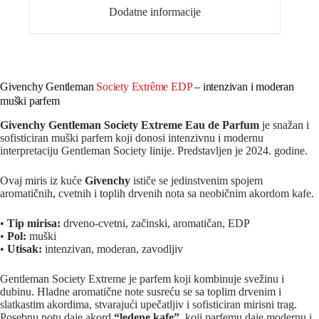
Dodatne informacije
Givenchy Gentleman
Society Extrême EDP
– intenzivan i moderan
muški parfem
Givenchy Gentleman Society Extreme Eau de Parfum
je snažan i
sofisticiran muški parfem koji donosi intenzivnu i modernu
interpretaciju Gentleman Society linije. Predstavljen je 2024. godine.
Ovaj miris iz kuće
Givenchy
ističe se jedinstvenim spojem
aromatičnih, cvetnih i toplih drvenih nota sa neobičnim akordom kafe.
•
Tip mirisa:
drveno-cvetni, začinski, aromatičan, EDP
•
Pol:
muški
•
Utisak:
intenzivan, moderan, zavodljiv
Gentleman Society Extreme je parfem koji kombinuje svežinu i
dubinu. Hladne aromatične note susreću se sa toplim drvenim i
slatkastim akordima, stvarajući upečatljiv i sofisticiran mirisni trag.
Posebnu notu daje akord
“ledene kafe”
, koji parfemu daje modernu i