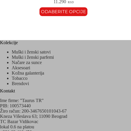
11.290
RSD
ODABERITE OPCIJE
Kolekcije
Muški i ženski satovi
Muški i ženski parfemi
Načare za sunce
Aksesoari
Kožna galanterija
Tobacco
Brendovi
Kontakt
Ime firme: ''Taurus TR''
PIB: 100573440
Žiro račun: 200-3467650101043-67
Kneza Višeslava 63; 11090 Beograd
TC Bazar Vidikovac
lokal 0.6 na platou