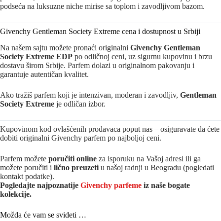
podseća na luksuzne niche mirise sa toplom i zavodljivom bazom.
Givenchy Gentleman Society Extreme cena i dostupnost u Srbiji
Na našem sajtu možete pronaći originalni
Givenchy Gentleman
Society Extreme EDP
po odličnoj ceni, uz sigurnu kupovinu i brzu
dostavu širom Srbije. Parfem dolazi u originalnom pakovanju i
garantuje autentičan kvalitet.
Ako tražiš parfem koji je intenzivan, moderan i zavodljiv,
Gentleman
Society Extreme
je odličan izbor.
Kupovinom kod ovlašćenih prodavaca poput nas – osiguravate da ćete
dobiti originalni Givenchy parfem po najboljoj ceni.
Parfem možete
poručiti online
za isporuku na Vašoj adresi ili ga
možete poručiti i
lično preuzeti
u našoj radnji u Beogradu (pogledati
kontakt podatke).
Pogledajte najpoznatije
Givenchy parfeme
iz naše bogate
kolekcije.
Možda će vam se svideti …