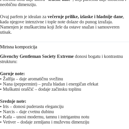
neobičnu dimenziju.
Ovaj parfem je idealan za
večernje prilike, izlaske i hladnije dane
,
kada njegove intenzivne i tople note dolaze do punog izražaja.
Namenjen je muškarcima koji žele da ostave snažan i samouveren
utisak.
Mirisna kompozicija
Givenchy Gentleman Society Extreme
donosi bogatu i kontrastnu
strukturu:
Gornje note:
• Žalfija – daje aromatičnu svežinu
• Nana (peppermint) – pruža hladan i energičan efekat
• Muškatni oraščić – dodaje začinsku toplinu
Srednje note:
• Iris – donosi puderastu eleganciju
• Narcis – daje cvetnu dubinu
• Kafa – unosi modernu, tamnu i intrigantnu notu
• Vetiver – dodaje zemljanu i muževnu dimenziju