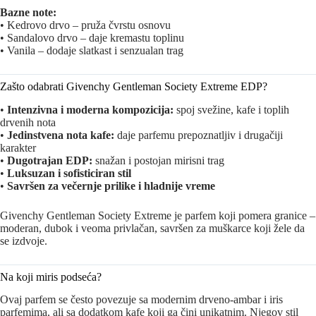
Bazne note:
• Kedrovo drvo – pruža čvrstu osnovu
• Sandalovo drvo – daje kremastu toplinu
• Vanila – dodaje slatkast i senzualan trag
Zašto odabrati Givenchy Gentleman Society Extreme EDP?
•
Intenzivna i moderna kompozicija:
spoj svežine, kafe i toplih
drvenih nota
•
Jedinstvena nota kafe:
daje parfemu prepoznatljiv i drugačiji
karakter
•
Dugotrajan EDP:
snažan i postojan mirisni trag
•
Luksuzan i sofisticiran stil
•
Savršen za večernje prilike i hladnije vreme
Givenchy Gentleman Society Extreme je parfem koji pomera granice –
moderan, dubok i veoma privlačan, savršen za muškarce koji žele da
se izdvoje.
Na koji miris podseća?
Ovaj parfem se često povezuje sa modernim drveno-ambar i iris
parfemima, ali sa dodatkom kafe koji ga čini unikatnim. Njegov stil