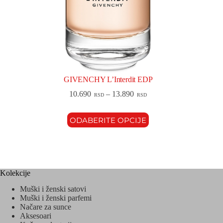
GIVENCHY L’Interdit EDP
10.690
–
13.890
RSD
RSD
ODABERITE OPCIJE
Kolekcije
Muški i ženski satovi
Muški i ženski parfemi
Načare za sunce
Aksesoari