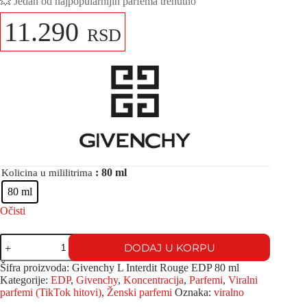
💥 Jedan od najpopularnijih parfema trenutno
11.290
RSD
: 80 ml
Kolicina u mililitrima
80 ml
Očisti
DODAJ U KORPU
Šifra proizvoda:
Givenchy L Interdit Rouge EDP 80 ml
Kategorije:
EDP
,
Givenchy
,
Koncentracija
,
Parfemi
,
Viralni
parfemi (TikTok hitovi)
,
Ženski parfemi
Oznaka:
viralno