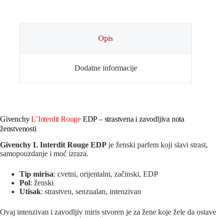
Opis
Dodatne informacije
Givenchy
L’Interdit Rouge
EDP – strastvena i zavodljiva nota
ženstvenosti
Givenchy L Interdit Rouge EDP
je ženski parfem koji slavi strast,
samopouzdanje i moć izraza.
Tip mirisa
: cvetni, orijentalni, začinski, EDP
Pol
: ženski
Utisak
: strastven, senzualan, intenzivan
Ovaj intenzivan i zavodljiv miris stvoren je za žene koje žele da ostave