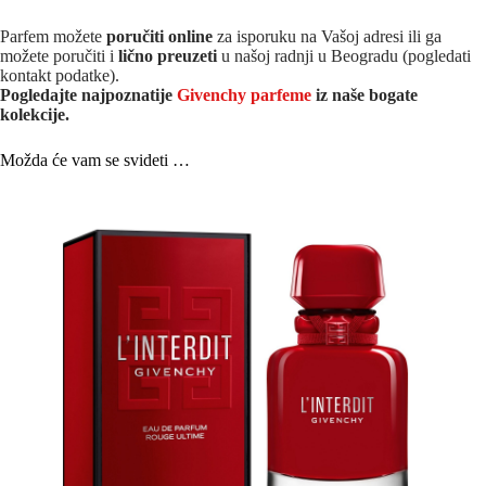
Parfem možete
poručiti online
za isporuku na Vašoj adresi ili ga
možete poručiti i
lično preuzeti
u našoj radnji u Beogradu (pogledati
kontakt podatke).
Pogledajte najpoznatije
Givenchy parfeme
iz naše bogate
kolekcije.
Možda će vam se svideti …