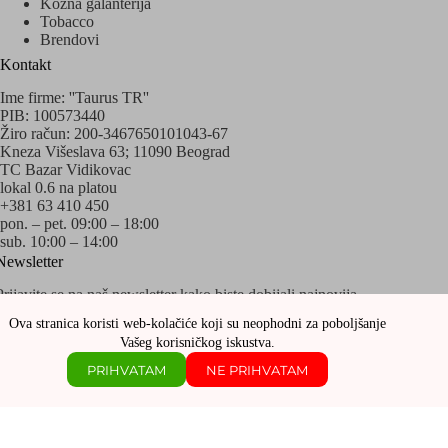
Kožna galanterija
Tobacco
Brendovi
Kontakt
Ime firme: ''Taurus TR''
PIB: 100573440
Žiro račun: 200-3467650101043-67
Kneza Višeslava 63; 11090 Beograd
TC Bazar Vidikovac
lokal 0.6 na platou
+381 63 410 450
pon. – pet. 09:00 – 18:00
sub. 10:00 – 14:00
Newsletter
Prijavite se na naš newsletter kako biste dobijali najnovija
obaveštenja o akcijama i popustima!
Ova stranica koristi web-kolačiće koji su neophodni za poboljšanje
Vašeg korisničkog iskustva.
PRIHVATAM
NE PRIHVATAM
Copyright © 2020 - 2026 Sva prava zadržava Taurus
Watches&Accessories