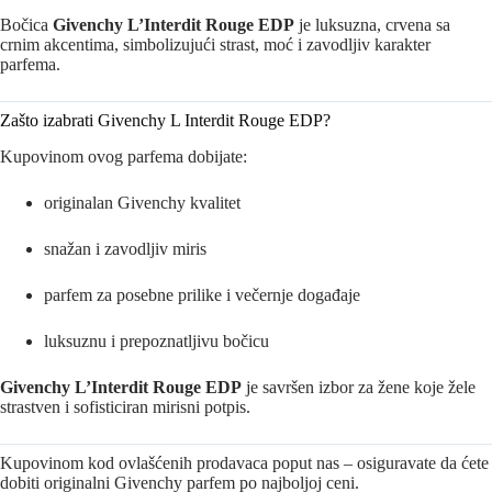
Bočica
Givenchy L’Interdit Rouge EDP
je luksuzna, crvena sa
crnim akcentima, simbolizujući strast, moć i zavodljiv karakter
parfema.
Zašto izabrati Givenchy L Interdit Rouge EDP?
Kupovinom ovog parfema dobijate:
originalan Givenchy kvalitet
snažan i zavodljiv miris
parfem za posebne prilike i večernje događaje
luksuznu i prepoznatljivu bočicu
Givenchy L’Interdit Rouge EDP
je savršen izbor za žene koje žele
strastven i sofisticiran mirisni potpis.
Kupovinom kod ovlašćenih prodavaca poput nas – osiguravate da ćete
dobiti originalni Givenchy parfem po najboljoj ceni.