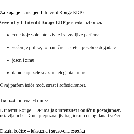
Za koga je namenjen L Interdit Rouge EDP?
Givenchy L Interdit Rouge EDP
je idealan izbor za:
žene koje vole intenzivne i zavodljive parfeme
večernje prilike, romantične susrete i posebne događaje
jesen i zimu
dame koje žele snažan i elegantan miris
Ovaj parfem ističe moć, strast i sofisticiranost.
Trajnost i intenzitet mirisa
L Interdit Rouge EDP ima
jak intenzitet
i
odličnu postojanost
,
ostavljajući snažan i prepoznatljiv trag tokom celog dana i večeri.
Dizajn bočice – luksuzna i strastvena estetika