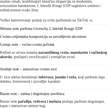
snažan utisak, kombinujući klasičnu eleganciju sa modernim,
senzualnim karakterom. L Interdit Rouge EDP naglašava smelost i
sofisticiranost svake žene.
Veliko interesovanje postoji za ovim parfemom na TikTok -u.
Mirisne note parfema Givenchy L Interdit Rouge EDP
Cvetno-orijentalna kompozicija sa zavodljivim akcentom
Gornje note – voćno-cvetni početak
Parfem se otvara notama
narandžinog cveta, mandarine i začinskog
akorda
, pružajući osvežavajući i energičan uvod.
Srednje note – intenzivno cvetno srce
U srcu mirisa dominiraju
tuberoza, jasmin i ruža
, koji parfemu daju
dubinu, ženstvenost i zavodljiv karakter.
Bazne note – tamna i dugotrajna završnica
Bazne note
pačulija, vetivera i mošusa
pružaju parfemu dugotrajan,
topao i intenzivan mirisni trag.