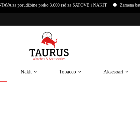
porudžbine preko 3.000 rsd za SATOVE i NAKIT
Zamena baterija i 
Nakit
Tobacco
Aksesoari