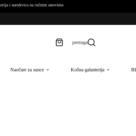
narukvica na ručnim satovima
pretraga
Naočare za sunce
Kožna galanterija
B