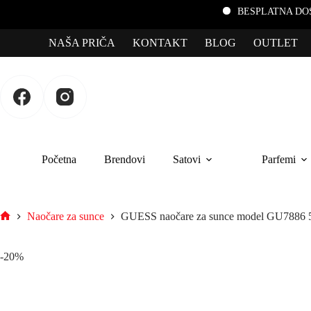
BESPLATNA DOSTAVA za por
NAŠA PRIČA
KONTAKT
BLOG
OUTLET
Početna
Brendovi
Satovi
Parfemi
Naočare za sunce
GUESS naočare za sunce model GU7886 
-20%