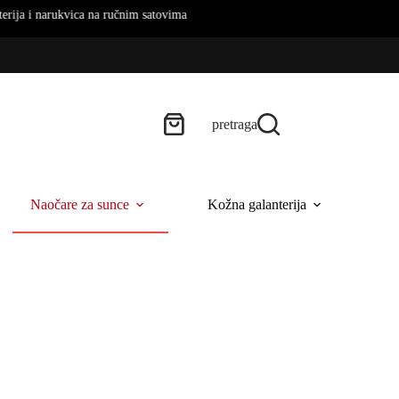
ukvica na ručnim satovima
pretraga
Naočare za sunce
Kožna galanterija
B