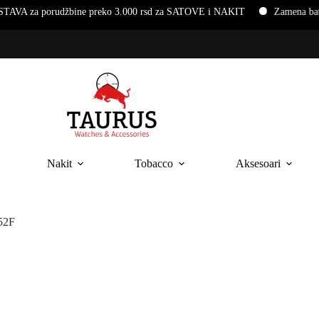
udžbine preko 3.000 rsd za SATOVE i NAKIT
Zamena baterija i nar
Nakit
Tobacco
Aksesoari
52F