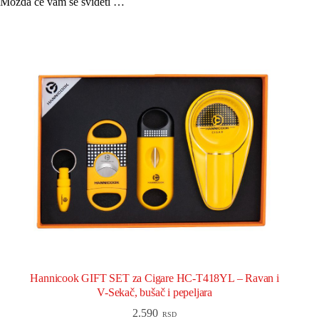
Možda će vam se svideti …
Hannicook GIFT SET za Cigare HC-T418YL – Ravan i
V-Sekač, bušač i pepeljara
2.590
RSD