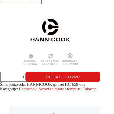
DODAJ U KORPU
Šifra proizvoda:
HANNICOOK gift set HC-659-003
Kategorije:
Hannicook
,
Setovi za cigare i tompuse
,
Tobacco