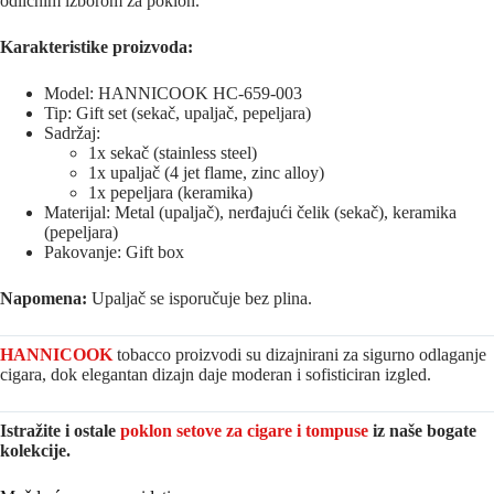
odličnim izborom za poklon.
Karakteristike proizvoda:
Model: HANNICOOK HC-659-003
Tip: Gift set (sekač, upaljač, pepeljara)
Sadržaj:
1x sekač (stainless steel)
1x upaljač (4 jet flame, zinc alloy)
1x pepeljara (keramika)
Materijal: Metal (upaljač), nerđajući čelik (sekač), keramika
(pepeljara)
Pakovanje: Gift box
Napomena:
Upaljač se isporučuje bez plina.
HANNICOOK
tobacco proizvodi su dizajnirani za sigurno odlaganje
cigara, dok elegantan dizajn daje moderan i sofisticiran izgled.
Istražite i ostale
poklon setove za cigare i tompuse
iz naše bogate
kolekcije.