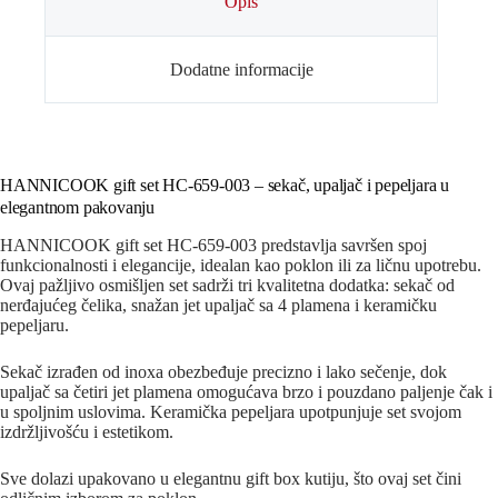
Opis
Dodatne informacije
HANNICOOK gift set HC-659-003 – sekač, upaljač i pepeljara u
elegantnom pakovanju
HANNICOOK gift set HC-659-003 predstavlja savršen spoj
funkcionalnosti i elegancije, idealan kao poklon ili za ličnu upotrebu.
Ovaj pažljivo osmišljen set sadrži tri kvalitetna dodatka: sekač od
nerđajućeg čelika, snažan jet upaljač sa 4 plamena i keramičku
pepeljaru.
Sekač izrađen od inoxa obezbeđuje precizno i lako sečenje, dok
upaljač sa četiri jet plamena omogućava brzo i pouzdano paljenje čak i
u spoljnim uslovima. Keramička pepeljara upotpunjuje set svojom
izdržljivošću i estetikom.
Sve dolazi upakovano u elegantnu gift box kutiju, što ovaj set čini