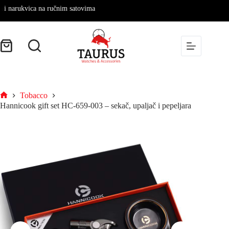
rukvica na ručnim satovima
Tobacco
Hannicook gift set HC-659-003 – sekač, upaljač i pepeljara