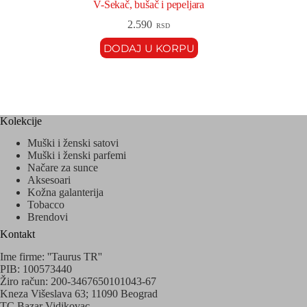
V-Sekač, bušač i pepeljara
2.590
RSD
DODAJ U KORPU
Kolekcije
Muški i ženski satovi
Muški i ženski parfemi
Načare za sunce
Aksesoari
Kožna galanterija
Tobacco
Brendovi
Kontakt
Ime firme: ''Taurus TR''
PIB: 100573440
Žiro račun: 200-3467650101043-67
Kneza Višeslava 63; 11090 Beograd
TC Bazar Vidikovac