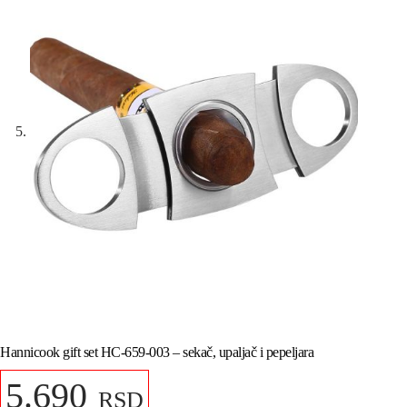
Hannicook gift set HC-659-003 – sekač, upaljač i pepeljara
5.690
RSD