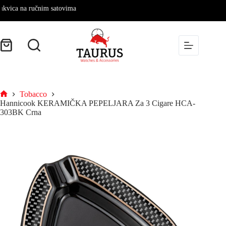
 na ručnim satovima
Skip
to
content
Shopping
cart
Tobacco
Početna
Hannicook KERAMIČKA PEPELJARA Za 3 Cigare HCA-
303BK Crna