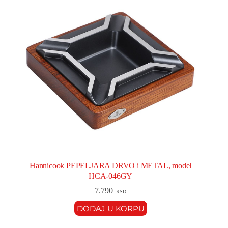
Hannicook PEPELJARA DRVO i METAL, model
HCA-046GY
7.790
RSD
DODAJ U KORPU