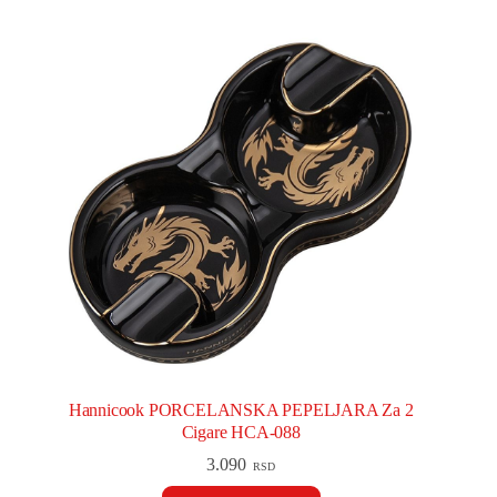
Hannicook PORCELANSKA PEPELJARA Za 2
Cigare HCA-088
3.090
RSD