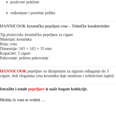
poslovne poklone
rođendane i posebne prilike
HANNICOOK keramička pepeljara crna – Tehničke karakteristike
Tip proizvoda: keramička pepeljara za cigare
Materijal: keramika
Boja: crna
Dimenzije: 165 × 165 × 35 mm
Kapacitet: 3 cigare
Pakovanje: poklon pakovanje
HANNICOOK
pepeljare su dizajnirane za sigurno odlaganje do 3
cigare, dok elegantna crna keramika daje moderan i sofisticiran izgled.
Istražite i ostale
pepeljare
iz naše bogate kolekcije.
Možda će vam se svideti …