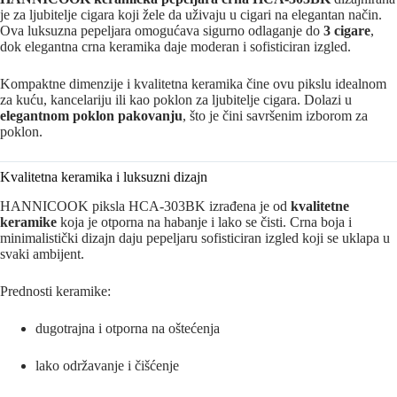
je za ljubitelje cigara koji žele da uživaju u cigari na elegantan način.
Ova luksuzna pepeljara omogućava sigurno odlaganje do
3 cigare
,
dok elegantna crna keramika daje moderan i sofisticiran izgled.
Kompaktne dimenzije i kvalitetna keramika čine ovu pikslu idealnom
za kuću, kancelariju ili kao poklon za ljubitelje cigara. Dolazi u
elegantnom poklon pakovanju
, što je čini savršenim izborom za
poklon.
Kvalitetna keramika i luksuzni dizajn
HANNICOOK piksla HCA-303BK izrađena je od
kvalitetne
keramike
koja je otporna na habanje i lako se čisti. Crna boja i
minimalistički dizajn daju pepeljaru sofisticiran izgled koji se uklapa u
svaki ambijent.
Prednosti keramike:
dugotrajna i otporna na oštećenja
lako održavanje i čišćenje