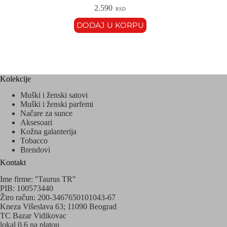
2.590
RSD
DODAJ U KORPU
Kolekcije
Muški i ženski satovi
Muški i ženski parfemi
Načare za sunce
Aksesoari
Kožna galanterija
Tobacco
Brendovi
Kontakt
Ime firme: ''Taurus TR''
PIB: 100573440
Žiro račun: 200-3467650101043-67
Kneza Višeslava 63; 11090 Beograd
TC Bazar Vidikovac
lokal 0.6 na platou