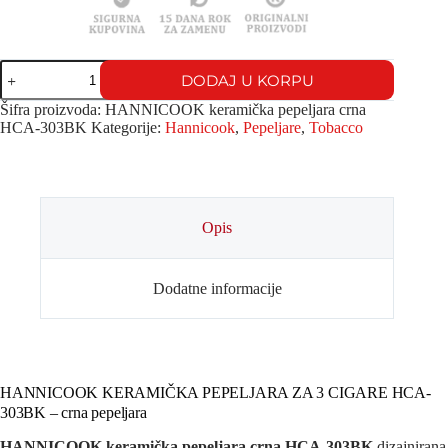
Hannicook
DODAJ U KORPU
KERAMIČKA
PEPELJARA
Šifra proizvoda:
HANNICOOK keramička pepeljara crna
Za
HCA-303BK
Kategorije:
Hannicook
,
Pepeljare
,
Tobacco
3
Cigare
HCA-
303BK
Crna
količina
Opis
Dodatne informacije
HANNICOOK KERAMIČKA PEPELJARA ZA 3 CIGARE HCA-
303BK – crna pepeljara
HANNICOOK keramička pepeljara crna HCA-303BK
dizajnirana