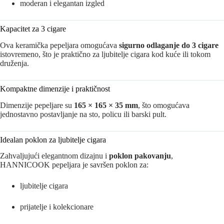
moderan i elegantan izgled
Kapacitet za 3 cigare
Ova keramička pepeljara omogućava
sigurno odlaganje do 3 cigare
istovremeno, što je praktično za ljubitelje cigara kod kuće ili tokom
druženja.
Kompaktne dimenzije i praktičnost
Dimenzije pepeljare su
165 × 165 × 35 mm
, što omogućava
jednostavno postavljanje na sto, policu ili barski pult.
Idealan poklon za ljubitelje cigara
Zahvaljujući elegantnom dizajnu i
poklon pakovanju
,
HANNICOOK pepeljara je savršen poklon za:
ljubitelje cigara
prijatelje i kolekcionare