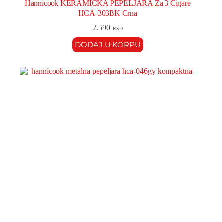
Hannicook KERAMIČKA PEPELJARA Za 3 Cigare
HCA-303BK Crna
2.590
RSD
DODAJ U KORPU