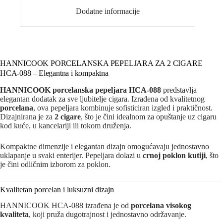
Dodatne informacije
HANNICOOK PORCELANSKA PEPELJARA ZA 2 CIGARE
HCA-088 – Elegantna i kompaktna
HANNICOOK porcelanska pepeljara HCA-088
predstavlja
elegantan dodatak za sve ljubitelje cigara. Izrađena od kvalitetnog
porcelana
, ova pepeljara kombinuje sofisticiran izgled i praktičnost.
Dizajnirana je za
2 cigare
, što je čini idealnom za opuštanje uz cigaru
kod kuće, u kancelariji ili tokom druženja.
Kompaktne dimenzije i elegantan dizajn omogućavaju jednostavno
uklapanje u svaki enterijer. Pepeljara dolazi u
crnoj poklon kutiji
, što
je čini odličnim izborom za poklon.
Kvalitetan porcelan i luksuzni dizajn
HANNICOOK HCA-088 izrađena je od
porcelana visokog
kvaliteta
, koji pruža dugotrajnost i jednostavno održavanje.