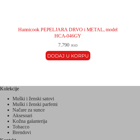
Hannicook PEPELJARA DRVO i METAL, model
HCA-046GY
7.790
RSD
DODAJ U KORPU
Kolekcije
Muški i ženski satovi
Muški i ženski parfemi
Načare za sunce
Aksesoari
Kožna galanterija
Tobacco
Brendovi