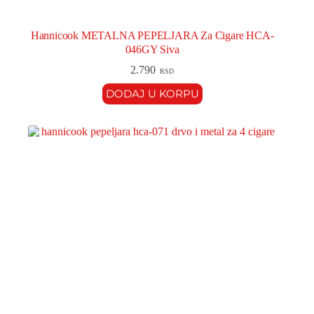
Hannicook METALNA PEPELJARA Za Cigare HCA-
046GY Siva
2.790
RSD
DODAJ U KORPU