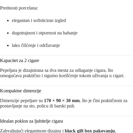
Prednosti porcelana:
elegantan i sofisticiran izgled
dugotrajnost i otpornost na habanje
lako čišćenje i održavanje
Kapacitet za 2 cigare
Pepeljara je dizajnirana sa dva mesta za odlaganje cigara, što
omogućava praktično i sigurno korišćenje tokom uživanja u cigari.
Kompaktne dimenzije
Dimenzije pepeljare su
170 × 90 × 30 mm
, što je čini praktičnom za
postavljanje na sto, policu ili barski pult.
Idealan poklon za ljubitelje cigara
Zahvaljujući elegantnom dizajnu i
black gift box pakovanju
,