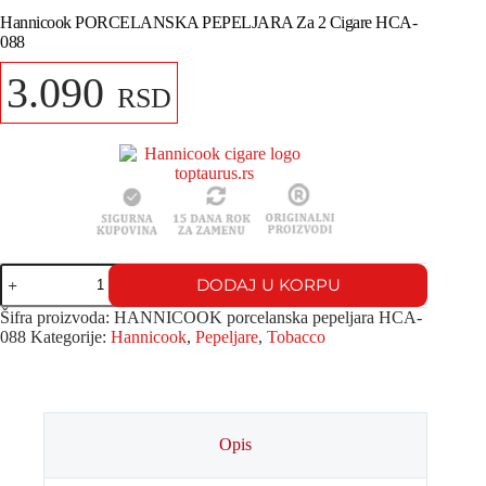
Hannicook PORCELANSKA PEPELJARA Za 2 Cigare HCA-
088
3.090
RSD
DODAJ U KORPU
Šifra proizvoda:
HANNICOOK porcelanska pepeljara HCA-
088
Kategorije:
Hannicook
,
Pepeljare
,
Tobacco
Opis