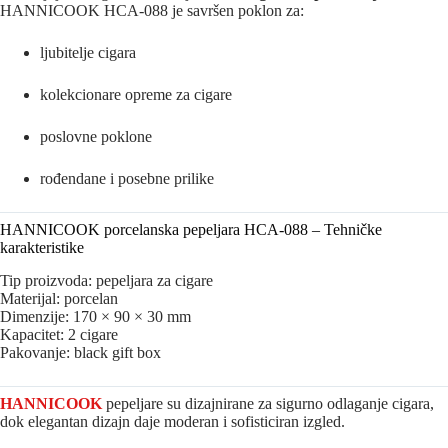
HANNICOOK HCA-088 je savršen poklon za:
ljubitelje cigara
kolekcionare opreme za cigare
poslovne poklone
rođendane i posebne prilike
HANNICOOK porcelanska pepeljara HCA-088 – Tehničke
karakteristike
Tip proizvoda: pepeljara za cigare
Materijal: porcelan
Dimenzije: 170 × 90 × 30 mm
Kapacitet: 2 cigare
Pakovanje: black gift box
HANNICOOK
pepeljare su dizajnirane za sigurno odlaganje cigara,
dok elegantan dizajn daje moderan i sofisticiran izgled.