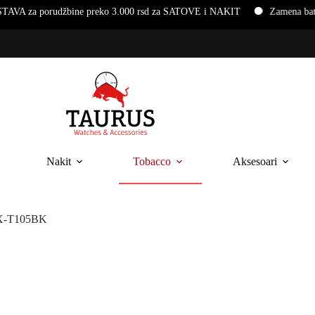
džbine preko 3.000 rsd za SATOVE i NAKIT
Zamena baterija i nar
Nakit
Tobacco
Aksesoari
X-T105BK