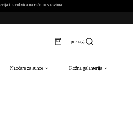
ukvica na ručnim satovima
pretraga
Naočare za sunce
Kožna galanterija
B