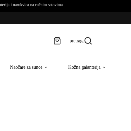
arukvica na ručnim satovima
pretraga
Naočare za sunce
Kožna galanterija
B