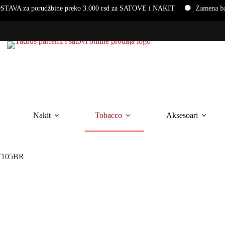
rudžbine preko 3.000 rsd za SATOVE i NAKIT
Zamena baterija i n
Nakit
Tobacco
Aksesoari
-T105BR